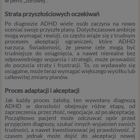
w pełni „zdrowej”.
Strata przyszłościowych oczekiwań
Po diagnozie ADHD wiele osób zaczyna na nowo
oceniać swoje przyszłe plany. Dotychczasowe ambicje
mogą wymagać rewizji, co często wiąże się z trudnym
procesem akceptacji ograniczeń, które ADHD
narzuca. Świadomość, że pewne cele mogą być
trudniejsze do osiągnięcia, a nawet nierealne bez
odpowiedniego wsparcia i strategii, może prowadzić
do poczucia straty i frustracji. To, co wydawało się
osiągalne, może teraz wymagać większego wysiłku lub
całkowitej zmiany planów.
Proces adaptacji i akceptacji
Jak każdy proces żałoby, ten wywołany diagnozą
ADHD w dorosłości obejmuje różne etapy, od
zaprzeczenia, przez złość, negocjacje, aż po akceptację.
Początkowo pacjent może odczuwać opór przed
przyjęciem diagnozy, szukać innych wyjaśnień swoich
trudności, a nawet kwestionować jej prawdziwość. Z
czasem jednak może dojść do akceptacji nowej