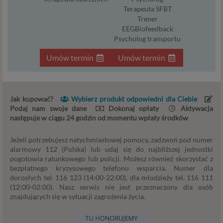
Twoje dane, w ramach naszych usług, przetwarzane będą
Terapeuta SFBT
Trener
wyłącznie w przypadku posiadania przez nas lub inny
EEGBiofeedback
podmiot przetwarzający dane jednej z dopuszczonych
Psycholog transportu
przez RODO podstaw prawnych i wyłącznie w celu
dostosowanym do danej podstawy, zgodnie z opisem
Umów termin
Umów termin
powyżej. Twoje dane przetwarzane będą do czasu
istnienia podstawy do ich przetwarzania – czyli w
przypadku udzielenia zgody do momentu jej cofnięcia,
ograniczenia lub innych działań z Twojej strony
Jak kupować?
Wybierz produkt odpowiedni dla Ciebie
ograniczających tę zgodę, w przypadku niezbędności
Podaj nam swoje dane
Dokonaj opłaty
Aktywacja
następuje w ciągu 24 godzin od momentu wpłaty środków
danych do wykonania umowy – przez czas jej
wykonywania, a w przypadku, gdy podstawą
Jeżeli potrzebujesz natychmiastowej pomocy, zadzwoń pod numer
przetwarzania danych jest uzasadniony interes
alarmowy 112 (Polska) lub udaj się do najbliższej jednostki
administratora – do czasu istnienia tego uzasadnionego
pogotowia ratunkowego lub policji. Możesz również skorzystać z
interesu.
bezpłatnego kryzysowego telefonu wsparcia. Numer dla
dorosłych tel. 116 123 (14:00-22:00), dla młodzieży tel. 116 111
Administratorzy
(12:00-02:00). Nasz serwis nie jest przeznaczony dla osób
znajdujących się w sytuacji zagrożenia życia.
Administratorami Twoich danych osobowych Psychology
Consulting Aneta Styńska właściciel serwisu
internetowego Psychorada.pl. Pełne dane administratora