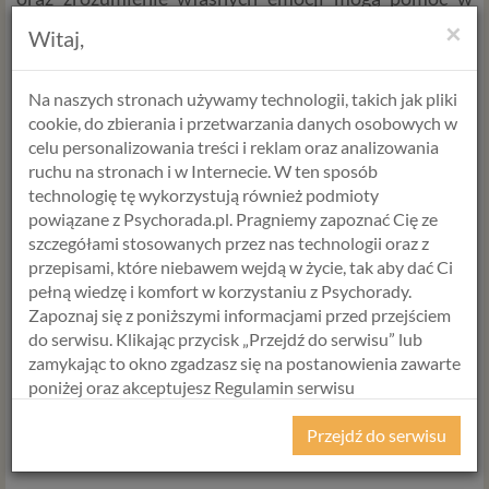
łagodzeniu tego procesu i otworzeniu nowych drzwi
×
Witaj,
do bardziej świadomego i satysfakcjonującego życia.
Na naszych stronach używamy technologii, takich jak pliki
cookie, do zbierania i przetwarzania danych osobowych w
celu personalizowania treści i reklam oraz analizowania
ruchu na stronach i w Internecie. W ten sposób
Skontaktuj się z nami już dziś – wspólnie stworzymy
technologię tę wykorzystują również podmioty
przestrzeń, w której każdy może czuć się bezpiecznie.
powiązane z Psychorada.pl. Pragniemy zapoznać Cię ze
👉 Diagnoza ADHD podstawowa
lub diagnoza
rozszerzona
szczegółami stosowanych przez nas technologii oraz z
o test osobowości MMPI >
przepisami, które niebawem wejdą w życie, tak aby dać Ci
👉 Konsultacja wstępna >
pełną wiedzę i komfort w korzystaniu z Psychorady.
Zapoznaj się z poniższymi informacjami przed przejściem
do serwisu. Klikając przycisk „Przejdź do serwisu” lub
Do zobaczenia po drugiej stronie
zamykając to okno zgadzasz się na postanowienia zawarte
Alicja Krawczyk
poniżej oraz akceptujesz Regulamin serwisu
mgr
psychologii
Psychorada.pl i Politykę Prywatności.
Terapeuta SFBT
Przejdź do serwisu
RODO