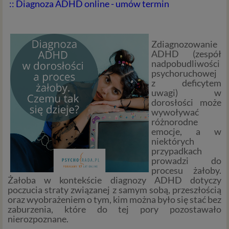
:: Diagnoza ADHD online - umów termin
Zdiagnozowanie
ADHD (zespół
nadpobudliwości
psychoruchowej
z deficytem
uwagi) w
dorosłości może
wywoływać
różnorodne
emocje, a w
niektórych
przypadkach
prowadzi do
procesu żałoby.
Żałoba w kontekście diagnozy ADHD dotyczy
poczucia straty związanej z samym sobą, przeszłością
oraz wyobrażeniem o tym, kim można było się stać bez
zaburzenia, które do tej pory pozostawało
nierozpoznane.