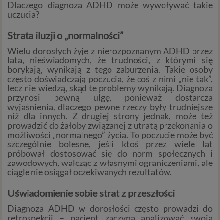
Dlaczego diagnoza ADHD może wywoływać takie
uczucia?
Strata iluzji o „normalności”
Wielu dorosłych żyje z nierozpoznanym ADHD przez
lata, nieświadomych, że trudności, z którymi się
borykają, wynikają z tego zaburzenia. Takie osoby
często doświadczają poczucia, że coś z nimi „nie tak”,
lecz nie wiedzą, skąd te problemy wynikają. Diagnoza
przynosi pewną ulgę, ponieważ dostarcza
wyjaśnienia, dlaczego pewne rzeczy były trudniejsze
niż dla innych. Z drugiej strony jednak, może też
prowadzić do żałoby związanej z utratą przekonania o
możliwości „normalnego” życia. To poczucie może być
szczególnie bolesne, jeśli ktoś przez wiele lat
próbował dostosować się do norm społecznych i
zawodowych, walcząc z własnymi ograniczeniami, ale
ciągle nie osiągał oczekiwanych rezultatów.
Uświadomienie sobie strat z przeszłości
Diagnoza ADHD w dorosłości często prowadzi do
retrospekcji – pacjent zaczyna analizować swoją