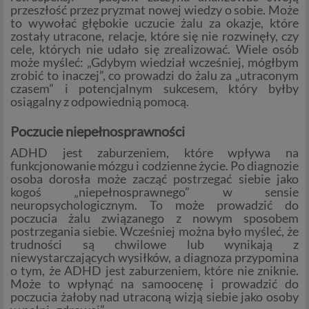
przeszłość przez pryzmat nowej wiedzy o sobie. Może
to wywołać głębokie uczucie żalu za okazje, które
zostały utracone, relacje, które się nie rozwinęły, czy
cele, których nie udało się zrealizować. Wiele osób
może myśleć: „Gdybym wiedział wcześniej, mógłbym
zrobić to inaczej”, co prowadzi do żalu za „utraconym
czasem” i potencjalnym sukcesem, który byłby
osiągalny z odpowiednią pomocą.
Poczucie niepełnosprawności
ADHD jest zaburzeniem, które wpływa na
funkcjonowanie mózgu i codzienne życie. Po diagnozie
osoba dorosła może zacząć postrzegać siebie jako
kogoś „niepełnosprawnego” w sensie
neuropsychologicznym. To może prowadzić do
poczucia żalu związanego z nowym sposobem
postrzegania siebie. Wcześniej można było myśleć, że
trudności są chwilowe lub wynikają z
niewystarczających wysiłków, a diagnoza przypomina
o tym, że ADHD jest zaburzeniem, które nie zniknie.
Może to wpłynąć na samoocenę i prowadzić do
poczucia żałoby nad utraconą wizją siebie jako osoby