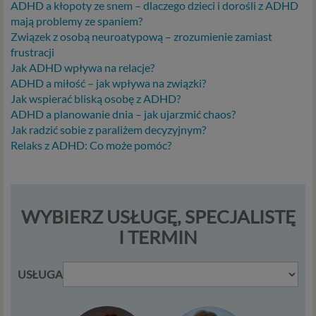
ADHD a kłopoty ze snem – dlaczego dzieci i dorośli z ADHD
Dane osobowe to, zgodnie z RODO, informacje o
mają problemy ze spaniem?
zidentyfikowanej lub możliwej do zidentyfikowania
Związek z osobą neuroatypową – zrozumienie zamiast
osobie fizycznej. W przypadku korzystania z naszego
frustracji
serwisu takimi danymi są np. adres e-mail, adres IP lub
Jak ADHD wpływa na relacje?
Twoje dane w serwisie konsultacyjnym czy w innej
ADHD a miłość – jak wpływa na związki?
usłudze oferowanej przez Psychoradę. Dane osobowe
Jak wspierać bliską osobę z ADHD?
mogą być zapisywane w plikach cookies lub podobnych
ADHD a planowanie dnia – jak ujarzmić chaos?
technologiach (np. local storage) instalowanych przez nas
Jak radzić sobie z paraliżem decyzyjnym?
lub naszych Zaufanych Partnerów na naszych stronach i
Relaks z ADHD: Co może pomóc?
urządzeniach, których używasz podczas korzystania z
naszych usług.
Podstawa i cel przetwarzania
WYBIERZ USŁUGĘ, SPECJALISTĘ
Przetwarzanie danych osobowych wymaga podstawy
prawnej. RODO przewiduje kilka rodzajów takich
I TERMIN
podstaw prawnych dla przetwarzania danych, a w
przypadkach korzystania z naszych usług wystąpią, co do
USŁUGA
zasady trzy z nich:
Niezbędność przetwarzania do zawarcia lub