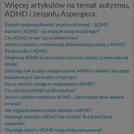
Z dniem 25 maja 2018 r. rozpoczyna obowiązywanie
Więcej artykulów na temat autyzmu,
Rozporządzenie Parlamentu Europejskiego i Rady (UE)
ADHD i zespołu Aspergera:
2016/679 z dnia 27 kwietnia 2016 r. w sprawie ochrony
osób fizycznych w związku z przetwarzaniem danych
Zespół nadpobudliwości psychoruchowej – ADHD
osobowych i w sprawie swobodnego przepływu takich
Autyzm i ADHD – co mają ze sobą wspólnego?
danych oraz uchylenia dyrektywy 95/46/WE (określane
Czy ADHD to dar czy przekleństwo?
popularnie jako „RODO”). RODO obowiązywać będzie w
Jakich trudności z motywacją doświadczają osoby z ADHD?
identycznym zakresie we wszystkich krajach Unii
Życie osoby z ADHD...
Europejskiej, a więc także w Polsce i wprowadza szereg
Diagnoza ADHD w dorosłości a proces żałoby. Czemu tak się
zmian w zasadach regulujących przetwarzanie danych
dzieje?
osobowych, które będą miały wpływ na wiele dziedzin
Dlaczego tak trudno zdiagnozować ADHD u kobiet i dlaczego
życia, w tym na korzystanie z usług internetowych, takich
kobietom jest tak trudno z tym żyć?
jak między innymi usługi serwisu Psychorada.pl. W tej
Na co zwrócić uwagę w rozpoznaniu ADHD?
informacji przedstawiamy skrót najważniejszych
Co odróżnia ADHD od Borderline?
zagadnień dotyczących przetwarzania Twoich danych
Jesteś rodzicem dziecka z ADHD – jak możesz dbać własne
osobowych, jakie może mieć miejsce po 25 maja 2018 r. w
emocje?
związku z korzystaniem z naszych usług. Prosimy Cię o jej
Jak wygląda świat oczami dziecka z ADHD?
przeczytanie, nie zajmie to więcej niż kilka minut.
Dlaczego dziecko z ADHD nie słucha? To nie jest brak
szacunku!
Czym są dane osobowe
Dlaczego dzieci z ADHD mają niską samoocenę?