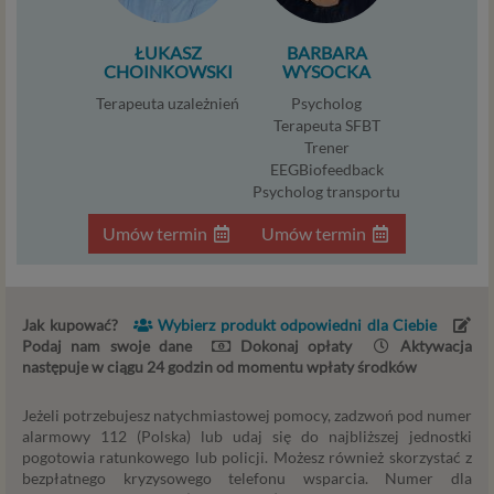
Niezbędność przetwarzania do zawarcia lub
ŁUKASZ
BARBARA
wykonania umowy, której jesteś stroną. Umowa to,
CHOINKOWSKI
WYSOCKA
w naszym przypadku, regulamin serwisu i
informacje na stronach ofertowych danej usługi.
Terapeuta uzależnień
Psycholog
Jeśli zatem zawieramy z Tobą umowę o realizację
Terapeuta SFBT
Trener
danej usługi, to możemy przetwarzać Twoje dane w
EEGBiofeedback
zakresie niezbędnym do realizacji tej umowy. W
Psycholog transportu
przypadku, gdy zakładasz u nas konto, to umowa o
dostarczenie tego konta upoważnia nas do
Umów termin
Umów termin
przetwarzania danych niezbędnych do jego
zapewnienia (np. danych podanych przez Ciebie w
profilu tego konta). Bez tej możliwości nie bylibyśmy
w stanie zapewnić Ci usługi, a Ty nie mógłbyś z niej
Jak kupować?
Wybierz produkt odpowiedni dla Ciebie
korzystać.
Podaj nam swoje dane
Dokonaj opłaty
Aktywacja
następuje w ciągu 24 godzin od momentu wpłaty środków
Niezbędność przetwarzania do celów wynikających
z prawnie uzasadnionych interesów realizowanych
Jeżeli potrzebujesz natychmiastowej pomocy, zadzwoń pod numer
przez administratora lub przez stronę trzecią. Ta
alarmowy 112 (Polska) lub udaj się do najbliższej jednostki
podstawa przetwarzania danych dotyczy
pogotowia ratunkowego lub policji. Możesz również skorzystać z
przypadków, gdy ich przetwarzanie jest
bezpłatnego kryzysowego telefonu wsparcia. Numer dla
uzasadnione z uwagi na nasze usprawiedliwione