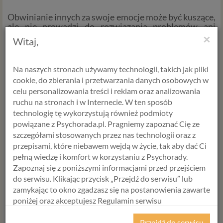
Obwinianie innych za swoje emocje może być kuszące,
ale nie prowadzi do rozwiązania problemów ani
poprawy zdrowia emocjonalnego. Emocje są naszym
×
Witaj,
wewnętrznym doświadczeniem, a odpowiedzialność
za to, co czujemy, leży w naszych rękach. Istotne jest,
aby skupić się na rozwijaniu samoświadomości,
Na naszych stronach używamy technologii, takich jak pliki
empatii i zdolności do radzenia sobie z emocjami w
cookie, do zbierania i przetwarzania danych osobowych w
konstruktywny sposób. Tylko wtedy możemy
celu personalizowania treści i reklam oraz analizowania
budować zdrowe relacje, zrozumieć siebie nawzajem i
osiągnąć lepsze samopoczucie emocjonalne.
ruchu na stronach i w Internecie. W ten sposób
technologię tę wykorzystują również podmioty
powiązane z Psychorada.pl. Pragniemy zapoznać Cię ze
Alicja Krawczyk
szczegółami stosowanych przez nas technologii oraz z
przepisami, które niebawem wejdą w życie, tak aby dać Ci
psycholog >
pełną wiedzę i komfort w korzystaniu z Psychorady.
P
raktyk Terapii Któtkoterminowej Skoncentrowanej
na Rozwiązaniu
Zapoznaj się z poniższymi informacjami przed przejściem
do serwisu. Klikając przycisk „Przejdź do serwisu” lub
zamykając to okno zgadzasz się na postanowienia zawarte
WYBIERZ USŁUGĘ, SPECJALISTĘ
poniżej oraz akceptujesz Regulamin serwisu
Psychorada.pl i Politykę Prywatności.
I TERMIN
Przejdź do serwisu