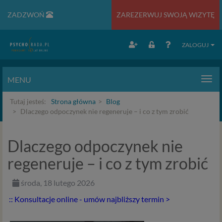
ZADZWOŃ
ZAREZERWUJ SWOJĄ WIZYTĘ
ZALOGUJ
MENU
Men
Tutaj jesteś:
Strona główna
Blog
Dlaczego odpoczynek nie regeneruje – i co z tym zrobić
Dlaczego odpoczynek nie
regeneruje – i co z tym zrobić
środa, 18 lutego 2026
:: Konsultacje online - umów najbliższy termin >