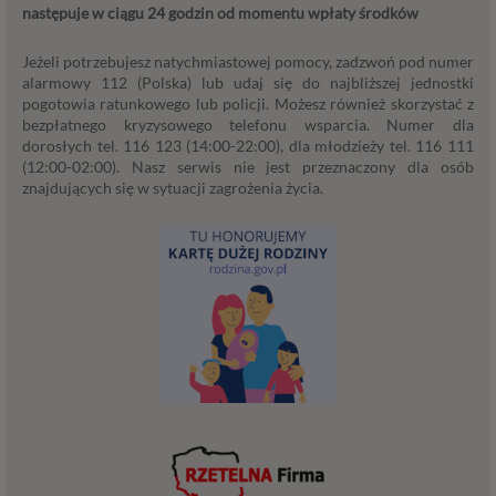
następuje w ciągu 24 godzin od momentu wpłaty środków
podstawa przetwarzania danych dotyczy
przypadków, gdy ich przetwarzanie jest
Jeżeli potrzebujesz natychmiastowej pomocy, zadzwoń pod numer
uzasadnione z uwagi na nasze usprawiedliwione
alarmowy 112 (Polska) lub udaj się do najbliższej jednostki
potrzeby, co obejmuje między innymi konieczność
pogotowia ratunkowego lub policji. Możesz również skorzystać z
zapewnienia bezpieczeństwa usługi (np.
bezpłatnego kryzysowego telefonu wsparcia. Numer dla
sprawdzenie, czy do Twojego konta nie loguje się
dorosłych tel. 116 123 (14:00-22:00), dla młodzieży tel. 116 111
nieuprawniona osoba), dokonanie pomiarów
(12:00-02:00). Nasz serwis nie jest przeznaczony dla osób
statystycznych, ulepszania naszych usług i
znajdujących się w sytuacji zagrożenia życia.
dopasowania ich do potrzeb i wygody
użytkowników (np. personalizowanie treści w
usługach) jak również prowadzenie marketingu i
promocji własnych usług administratora
Psychorada.pl w serwisie administratora (np. jeśli
interesujesz się psychologią dziecka i oglądasz
materiały na ten temat w Psychorada.pl to możemy
Ci wyświetlić reklamę na podobny temat).
Twoja dobrowolna zgoda. Aby móc pokazać
interesujące Cię oferty reklamowe (np. produktu lub
usługi, których możesz potrzebować) reklamodawcy
i ich przedstawiciele muszą mieć możliwość