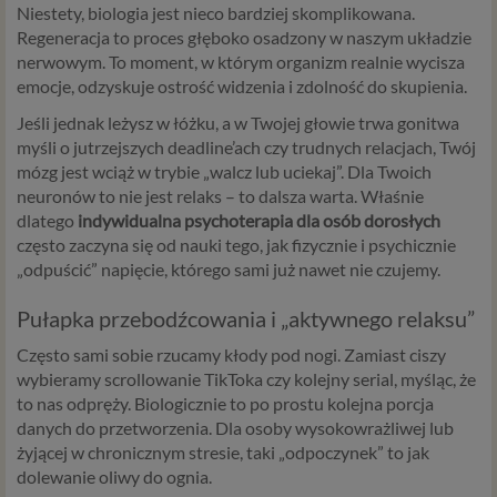
Niestety, biologia jest nieco bardziej skomplikowana.
Regeneracja to proces głęboko osadzony w naszym układzie
nerwowym. To moment, w którym organizm realnie wycisza
emocje, odzyskuje ostrość widzenia i zdolność do skupienia.
Jeśli jednak leżysz w łóżku, a w Twojej głowie trwa gonitwa
myśli o jutrzejszych deadline’ach czy trudnych relacjach, Twój
mózg jest wciąż w trybie „walcz lub uciekaj”. Dla Twoich
neuronów to nie jest relaks – to dalsza warta. Właśnie
dlatego
indywidualna psychoterapia dla osób dorosłych
często zaczyna się od nauki tego, jak fizycznie i psychicznie
„odpuścić” napięcie, którego sami już nawet nie czujemy.
Pułapka przebodźcowania i „aktywnego relaksu”
Często sami sobie rzucamy kłody pod nogi. Zamiast ciszy
wybieramy scrollowanie TikToka czy kolejny serial, myśląc, że
to nas odpręży. Biologicznie to po prostu kolejna porcja
danych do przetworzenia. Dla osoby wysokowrażliwej lub
żyjącej w chronicznym stresie, taki „odpoczynek” to jak
dolewanie oliwy do ognia.