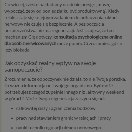
Co więcej, często nakładamy na siebie presję: „muszę
wypocząć, żeby od poniedziałku być produktywną”. Kiedy
relaks staje się kolejnym zadaniem do odhaczenia, układ
nerwowy nie czuje się bezpiecznie. A bez poczucia
bezpieczeństwa nie ma regeneracji. Jeśli czujesz, że ten
mechanizm Cię dotyczy,
konsultacja psychologiczna online
dla osób znerwicowanych
może pomóc Ci zrozumieć, gdzie
leży blokada.
Jak odzyskać realny wpływ na swoje
samopoczucie?
Zrozumienie, że odpoczynek nie działa, to nie Twoja porażka.
To ważna informacja od Twojego organizmu. Być może
potrzebujesz czegoś zupełnie innego niż „aktywny weekend
w górach”. Może Twoja regeneracja zaczyna się od:
całkowitej ciszy i ograniczenia bodźców,
pracy nad stawianiem granic w relacjach i pracy,
nauki technik regulacji układu nerwowego.