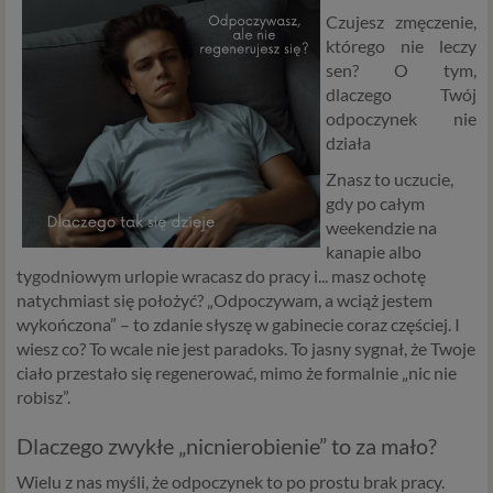
Czujesz zmęczenie,
którego nie leczy
sen? O tym,
dlaczego Twój
odpoczynek nie
działa
Znasz to uczucie,
gdy po całym
weekendzie na
kanapie albo
tygodniowym urlopie wracasz do pracy i... masz ochotę
natychmiast się położyć? „Odpoczywam, a wciąż jestem
wykończona” – to zdanie słyszę w gabinecie coraz częściej. I
wiesz co? To wcale nie jest paradoks. To jasny sygnał, że Twoje
ciało przestało się regenerować, mimo że formalnie „nic nie
robisz”.
Dlaczego zwykłe „nicnierobienie” to za mało?
Wielu z nas myśli, że odpoczynek to po prostu brak pracy.