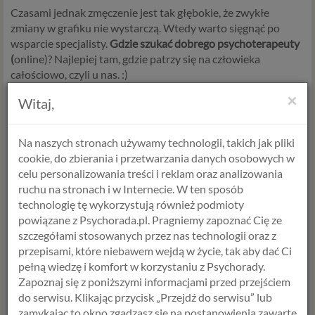
Czasami jednak zmęczenie jest tak głębokie, że zwykłe
zmiany w grafiku nie wystarczą. Wtedy warto sięgnąć po
wsparcie specjalisty.
Gdzie szukać dobrego psychoterapeuty
(
online)? Najlepiej tam, gdzie patrzy się na człowieka
całościowo, czyli u nas. :)
×
Witaj,
Warto wiedzieć:
Twoje ciało nie
Na naszych stronach używamy technologii, takich jak pliki
interpretuje zmęczenia w kategoriach
cookie, do zbierania i przetwarzania danych osobowych w
moralnych. Ono po prostu reaguje na brak
celu personalizowania treści i reklam oraz analizowania
ruchu na stronach i w Internecie. W ten sposób
zasobów. Jeśli czujesz, że „paliwo” się
technologię tę wykorzystują również podmioty
skończyło, nie czekaj, aż silnik zupełnie
powiązane z Psychorada.pl. Pragniemy zapoznać Cię ze
zgaśnie.
szczegółami stosowanych przez nas technologii oraz z
przepisami, które niebawem wejdą w życie, tak aby dać Ci
pełną wiedzę i komfort w korzystaniu z Psychorady.
Zapoznaj się z poniższymi informacjami przed przejściem
Alicja Krawczyk
do serwisu. Klikając przycisk „Przejdź do serwisu” lub
psycholog >
zamykając to okno zgadzasz się na postanowienia zawarte