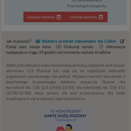
korzystać.
Psycholog transportu
Niezbędność przetwarzania do celów wynikających
z prawnie uzasadnionych interesów realizowanych
Umów termin
Umów termin
przez administratora lub przez stronę trzecią. Ta
podstawa przetwarzania danych dotyczy
przypadków, gdy ich przetwarzanie jest
Jak kupować?
Wybierz produkt odpowiedni dla Ciebie
uzasadnione z uwagi na nasze usprawiedliwione
Podaj nam swoje dane
Dokonaj opłaty
Aktywacja
potrzeby, co obejmuje między innymi konieczność
następuje w ciągu 24 godzin od momentu wpłaty środków
zapewnienia bezpieczeństwa usługi (np.
sprawdzenie, czy do Twojego konta nie loguje się
Jeżeli potrzebujesz natychmiastowej pomocy, zadzwoń pod numer
nieuprawniona osoba), dokonanie pomiarów
alarmowy 112 (Polska) lub udaj się do najbliższej jednostki
statystycznych, ulepszania naszych usług i
pogotowia ratunkowego lub policji. Możesz również skorzystać z
dopasowania ich do potrzeb i wygody
bezpłatnego kryzysowego telefonu wsparcia. Numer dla
użytkowników (np. personalizowanie treści w
dorosłych tel. 116 123 (14:00-22:00), dla młodzieży tel. 116 111
(12:00-02:00). Nasz serwis nie jest przeznaczony dla osób
usługach) jak również prowadzenie marketingu i
znajdujących się w sytuacji zagrożenia życia.
promocji własnych usług administratora
Psychorada.pl w serwisie administratora (np. jeśli
interesujesz się psychologią dziecka i oglądasz
materiały na ten temat w Psychorada.pl to możemy
Ci wyświetlić reklamę na podobny temat).