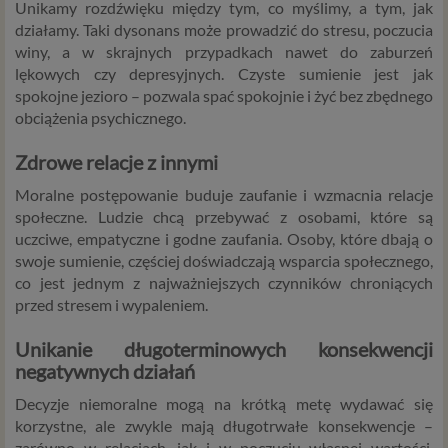
Unikamy rozdźwięku między tym, co myślimy, a tym, jak
działamy. Taki dysonans może prowadzić do stresu, poczucia
winy, a w skrajnych przypadkach nawet do zaburzeń
lękowych czy depresyjnych. Czyste sumienie jest jak
spokojne jezioro – pozwala spać spokojnie i żyć bez zbędnego
obciążenia psychicznego.
Zdrowe relacje z innymi
Moralne postępowanie buduje zaufanie i wzmacnia relacje
społeczne. Ludzie chcą przebywać z osobami, które są
uczciwe, empatyczne i godne zaufania. Osoby, które dbają o
swoje sumienie, częściej doświadczają wsparcia społecznego,
co jest jednym z najważniejszych czynników chroniących
przed stresem i wypaleniem.
Unikanie długoterminowych konsekwencji
negatywnych działań
Decyzje niemoralne mogą na krótką metę wydawać się
korzystne, ale zwykle mają długotrwałe konsekwencje –
zarówno w relacjach, jak i w poczuciu własnej wartości.