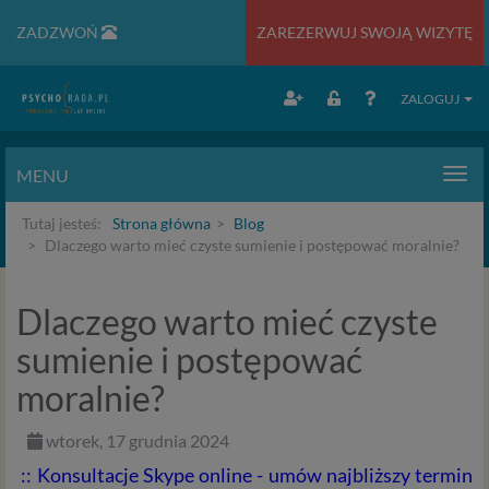
ZADZWOŃ
ZAREZERWUJ SWOJĄ WIZYTĘ
ZALOGUJ
MENU
Men
Tutaj jesteś:
Strona główna
Blog
Dlaczego warto mieć czyste sumienie i postępować moralnie?
Dlaczego warto mieć czyste
sumienie i postępować
moralnie?
wtorek, 17 grudnia 2024
:: Konsultacje Skype online - umów najbliższy termin