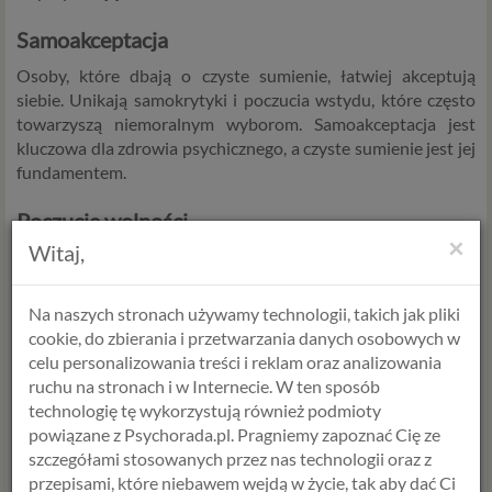
Samoakceptacja
Osoby, które dbają o czyste sumienie, łatwiej akceptują
siebie. Unikają samokrytyki i poczucia wstydu, które często
towarzyszą niemoralnym wyborom. Samoakceptacja jest
kluczowa dla zdrowia psychicznego, a czyste sumienie jest jej
fundamentem.
Poczucie wolności
×
Witaj,
Nie mając niczego do ukrycia, czujemy się wolni. Nie musimy
martwić się, że nasze czyny wyjdą na jaw, ani zastanawiać się,
jak ukryć swoje błędy. Taka wolność jest bezcenna – uwalnia
Na naszych stronach używamy technologii, takich jak pliki
od niepotrzebnego stresu i pozwala skupić się na tym, co
cookie, do zbierania i przetwarzania danych osobowych w
naprawdę ważne w życiu.
celu personalizowania treści i reklam oraz analizowania
ruchu na stronach i w Internecie. W ten sposób
Czyste sumienie to nie tylko komfort psychiczny, ale także
technologię tę wykorzystują również podmioty
inwestycja w nasze relacje, zdrowie i jakość życia.
powiązane z Psychorada.pl. Pragniemy zapoznać Cię ze
Postępowanie moralne nie zawsze jest łatwe, ale
szczegółami stosowanych przez nas technologii oraz z
długoterminowo przynosi korzyści, które przewyższają
przepisami, które niebawem wejdą w życie, tak aby dać Ci
wszelkie trudności. To fundament stabilności emocjonalnej i