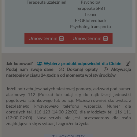
Terapeuta uzależnień
Psycholog
sprawdzenie, czy do Twojego konta nie loguje się
Terapeuta SFBT
nieuprawniona osoba), dokonanie pomiarów
Trener
statystycznych, ulepszania naszych usług i
EEGBiofeedback
dopasowania ich do potrzeb i wygody
Psycholog transportu
użytkowników (np. personalizowanie treści w
Umów termin
Umów termin
usługach) jak również prowadzenie marketingu i
promocji własnych usług administratora
Psychorada.pl w serwisie administratora (np. jeśli
interesujesz się psychologią dziecka i oglądasz
Jak kupować?
Wybierz produkt odpowiedni dla Ciebie
materiały na ten temat w Psychorada.pl to możemy
Podaj nam swoje dane
Dokonaj opłaty
Aktywacja
Ci wyświetlić reklamę na podobny temat).
następuje w ciągu 24 godzin od momentu wpłaty środków
Twoja dobrowolna zgoda. Aby móc pokazać
interesujące Cię oferty reklamowe (np. produktu lub
Jeżeli potrzebujesz natychmiastowej pomocy, zadzwoń pod numer
usługi, których możesz potrzebować) reklamodawcy
alarmowy 112 (Polska) lub udaj się do najbliższej jednostki
i ich przedstawiciele muszą mieć możliwość
pogotowia ratunkowego lub policji. Możesz również skorzystać z
bezpłatnego kryzysowego telefonu wsparcia. Numer dla
przetwarzania Twoich danych. Udzielenie takiej
dorosłych tel. 116 123 (14:00-22:00), dla młodzieży tel. 116 111
zgody jest całkowicie dobrowolne, i jeśli nie chcesz,
(12:00-02:00). Nasz serwis nie jest przeznaczony dla osób
nie musisz jej udzielać. Dzięki naszemu rozwiązaniu
znajdujących się w sytuacji zagrożenia życia.
masz również możliwość ograniczenia zakresu lub
zmiany zgody w dowolnym momencie.