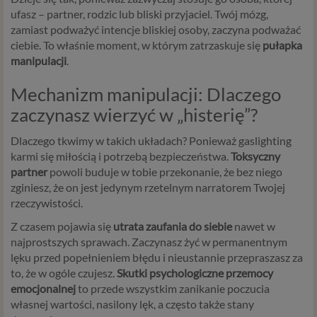
ufasz – partner, rodzic lub bliski przyjaciel. Twój mózg,
zamiast podważyć intencje bliskiej osoby, zaczyna podważać
ciebie. To właśnie moment, w którym zatrzaskuje się
pułapka
manipulacji
.
Mechanizm manipulacji: Dlaczego
zaczynasz wierzyć w „histerię”?
Dlaczego tkwimy w takich układach? Ponieważ gaslighting
karmi się miłością i potrzebą bezpieczeństwa.
Toksyczny
partner
powoli buduje w tobie przekonanie, że bez niego
zginiesz, że on jest jedynym rzetelnym narratorem Twojej
rzeczywistości.
Z czasem pojawia się
utrata zaufania do siebie
nawet w
najprostszych sprawach. Zaczynasz żyć w permanentnym
lęku przed popełnieniem błędu i nieustannie przepraszasz za
to, że w ogóle czujesz.
Skutki psychologiczne przemocy
emocjonalnej
to przede wszystkim zanikanie poczucia
własnej wartości, nasilony lęk, a często także stany