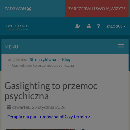
ZADZWOŃ
ZAREZERWUJ SWOJĄ WIZYTĘ
ZALOGUJ
MENU
Men
Tutaj jesteś:
Strona główna
Blog
Gaslighting to przemoc psychiczna
Gaslighting to przemoc
psychiczna
czwartek, 29 stycznia 2026
:: Terapia dla par - umów najbliższy termin >