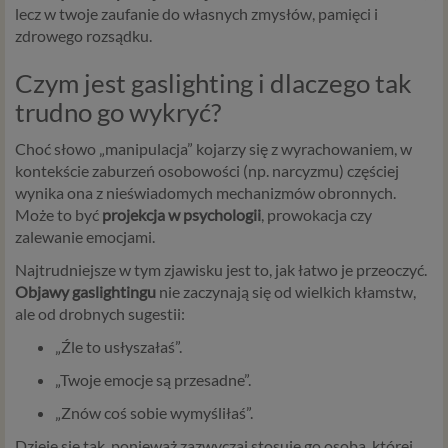
lecz w twoje zaufanie do własnych zmysłów, pamięci i
zdrowego rozsądku.
Czym jest gaslighting i dlaczego tak
trudno go wykryć?
Choć słowo „manipulacja” kojarzy się z wyrachowaniem, w
kontekście zaburzeń osobowości (np. narcyzmu) częściej
wynika ona z nieświadomych mechanizmów obronnych.
Może to być
projekcja w psychologii
, prowokacja czy
zalewanie emocjami.
Najtrudniejsze w tym zjawisku jest to, jak łatwo je przeoczyć.
Objawy gaslightingu
nie zaczynają się od wielkich kłamstw,
ale od drobnych sugestii:
„Źle to usłyszałaś”.
„Twoje emocje są przesadne”.
„Znów coś sobie wymyśliłaś”.
Dzieje się tak, ponieważ zazwyczaj stosuje go osoba, której