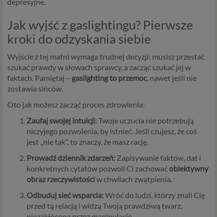
depresyjne.
Jak wyjść z gaslightingu? Pierwsze
kroki do odzyskania siebie
Wyjście z tej matni wymaga trudnej decyzji: musisz przestać
szukać prawdy w słowach sprawcy, a zacząć szukać jej w
faktach. Pamiętaj –
gaslighting to przemoc
, nawet jeśli nie
zostawia sińców.
Oto jak możesz zacząć proces zdrowienia:
Zaufaj swojej intuicji:
Twoje uczucia nie potrzebują
niczyjego pozwolenia, by istnieć. Jeśli czujesz, że coś
jest „nie tak”, to znaczy, że masz rację.
Prowadź dziennik zdarzeń:
Zapisywanie faktów, dat i
konkretnych cytatów pozwoli Ci zachować
obiektywny
obraz rzeczywistości
w chwilach zwątpienia.
Odbuduj sieć wsparcia:
Wróć do ludzi, którzy znali Cię
przed tą relacją i widzą Twoją prawdziwą twarz,
niezakłóconą przez manipulację.