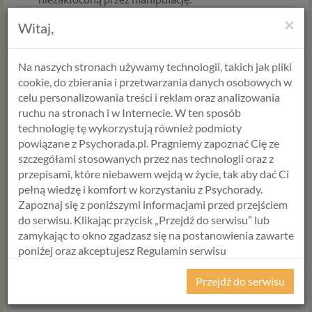
×
Skorzystaj z pomocy profesjonalisty:
Psychoterapia po
Witaj,
toksycznym związku
jest kluczowa, by odbudować
samoocenę i zrozumieć mechanizmy, które Cię uwięziły.
Na naszych stronach używamy technologii, takich jak pliki
Odzyskanie własnej rzeczywistości –
cookie, do zbierania i przetwarzania danych osobowych w
celu personalizowania treści i reklam oraz analizowania
nie jesteś szalona
ruchu na stronach i w Internecie. W ten sposób
technologię tę wykorzystują również podmioty
Pamiętaj, że nikt nie ma prawa decydować o tym, co
powiązane z Psychorada.pl. Pragniemy zapoznać Cię ze
pamiętasz i co czujesz. Odzyskanie własnej tożsamości to
szczegółami stosowanych przez nas technologii oraz z
najtrudniejsza, ale i najważniejsza decyzja, jaką możesz
przepisami, które niebawem wejdą w życie, tak aby dać Ci
podjąć, by znów stać się główną bohaterką swojego życia.
pełną wiedzę i komfort w korzystaniu z Psychorady.
Zasługujesz na to, by twoje „boli” było słyszane bez
Zapoznaj się z poniższymi informacjami przed przejściem
podważania. Nie jesteś szalona. Jesteś po prostu w miejscu, z
do serwisu. Klikając przycisk „Przejdź do serwisu” lub
którego czas najwyższy wrócić do domu – do samej siebie.
zamykając to okno zgadzasz się na postanowienia zawarte
poniżej oraz akceptujesz Regulamin serwisu
Czy zdarzyło ci się kiedyś poczuć, że tracisz grunt pod
Psychorada.pl i Politykę Prywatności.
nogami, bo ktoś bliski uparcie twierdził, że twoja prawda nie
Przejdź do serwisu
istnieje?
RODO