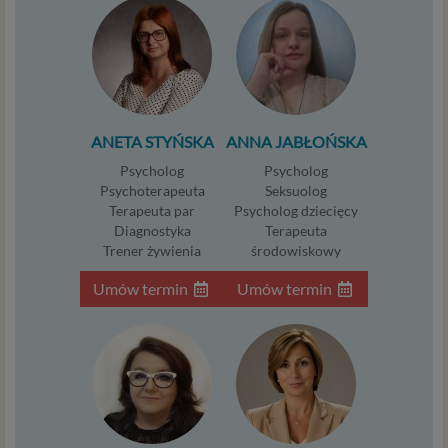
Dane osobowe to, zgodnie z RODO, informacje o
zidentyfikowanej lub możliwej do zidentyfikowania
osobie fizycznej. W przypadku korzystania z naszego
serwisu takimi danymi są np. adres e-mail, adres IP lub
Twoje dane w serwisie konsultacyjnym czy w innej
usłudze oferowanej przez Psychoradę. Dane osobowe
ANETA STYŃSKA
ANNA JABŁOŃSKA
mogą być zapisywane w plikach cookies lub podobnych
technologiach (np. local storage) instalowanych przez nas
Psycholog
Psycholog
lub naszych Zaufanych Partnerów na naszych stronach i
Psychoterapeuta
Seksuolog
urządzeniach, których używasz podczas korzystania z
Terapeuta par
Psycholog dziecięcy
Diagnostyka
Terapeuta
naszych usług.
Trener żywienia
środowiskowy
Podstawa i cel przetwarzania
Umów termin
Umów termin
Przetwarzanie danych osobowych wymaga podstawy
prawnej. RODO przewiduje kilka rodzajów takich
podstaw prawnych dla przetwarzania danych, a w
przypadkach korzystania z naszych usług wystąpią, co do
zasady trzy z nich:
Niezbędność przetwarzania do zawarcia lub