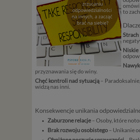
omówim
to zac
Dlacz
Strach
negaty
Niskie
odpowi
Nawyki
przyznawania się do winy.
Chęć kontroli nad sytuacją
– Paradoksalnie
widzą nas inni.
Konsekwencje unikania odpowiedzialn
Zaburzone relacje
– Osoby, które notor
Brak rozwoju osobistego
– Unikanie o
Obniżone poczucie sprawczości
– Brak