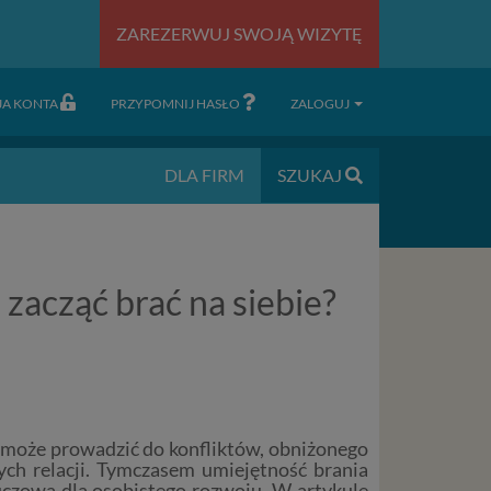
ZAREZERWUJ SWOJĄ WIZYTĘ
JA KONTA
PRZYPOMNIJ HASŁO
ZALOGUJ
DLA FIRM
SZUKAJ
zacząć brać na siebie?
 może prowadzić do konfliktów, obniżonego
ch relacji. Tymczasem umiejętność brania
luczowa dla osobistego rozwoju. W artykule