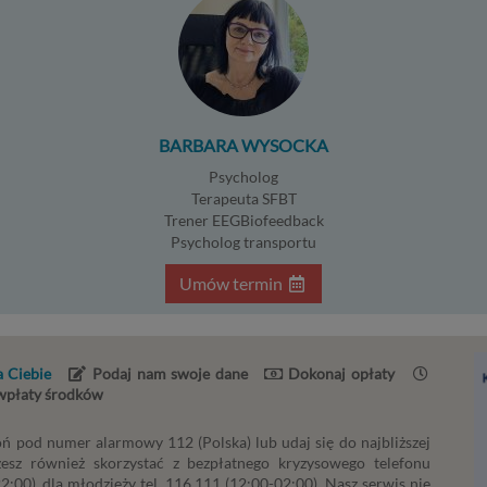
roną. Umowa to, w naszym przypadku, regulamin serwisu i informa
ronach ofertowych danej usługi. Jeśli zatem zawieramy z Tobą um
alizację danej usługi, to możemy przetwarzać Twoje dane w zakresi
ezbędnym do realizacji tej umowy. W przypadku, gdy zakładasz u n
 umowa o dostarczenie tego konta upoważnia nas do przetwarzan
nych niezbędnych do jego zapewnienia (np. danych podanych prze
BARBARA WYSOCKA
rofilu tego konta). Bez tej możliwości nie bylibyśmy w stanie zape
ugi, a Ty nie mógłbyś z niej korzystać.
Psycholog
ezbędność przetwarzania do celów wynikających z prawnie uzasa
Terapeuta SFBT
teresów realizowanych przez administratora lub przez stronę trzeci
Trener EEGBiofeedback
Psycholog transportu
dstawa przetwarzania danych dotyczy przypadków, gdy ich przet
st uzasadnione z uwagi na nasze usprawiedliwione potrzeby, co ob
Umów termin
ędzy innymi konieczność zapewnienia bezpieczeństwa usługi (np.
rawdzenie, czy do Twojego konta nie loguje się nieuprawniona oso
konanie pomiarów statystycznych, ulepszania naszych usług i
pasowania ich do potrzeb i wygody użytkowników (np. personali
 Ciebie
Podaj nam swoje dane
Dokonaj opłaty
eści w usługach) jak również prowadzenie marketingu i promocji w
 wpłaty środków
ug administratora Psychorada.pl w serwisie administratora (np. je
eresujesz się psychologią dziecka i oglądasz materiały na ten tema
ń pod numer alarmowy 112 (Polska) lub udaj się do najbliższej
ychorada.pl to możemy Ci wyświetlić reklamę na podobny temat).
żesz również skorzystać z bezpłatnego kryzysowego telefonu
oja dobrowolna zgoda. Aby móc pokazać interesujące Cię oferty
:00), dla młodzieży tel. 116 111 (12:00-02:00). Nasz serwis nie