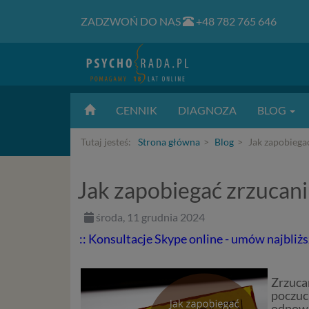
ZADZWOŃ DO NAS
+48 782 765 646
CENNIK
DIAGNOZA
BLOG
Tutaj jesteś:
Strona główna
Blog
Jak zapobiegać
Jak zapobiegać zrzucaniu
środa, 11 grudnia 2024
:: Konsultacje Skype online - umów najbliżs
Zrzuca
poczuc
odpowi