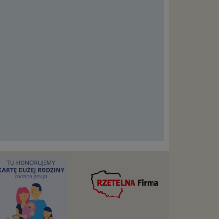
cje na
owę o
e
as konto,
ia
z Ciebie
wnić Ci
dnionych
ą. Ta
warzanie
ejmuje
ba),
zowanie
łasnych
śli
t w