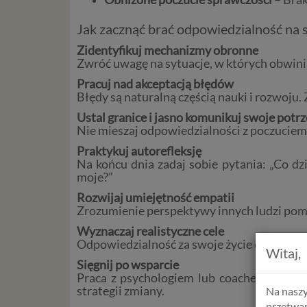
Jak zacznąć brać odpowiedzialność na s
Zidentyfikuj mechanizmy obronne
Zwróć uwagę na sytuacje, w których obwinia
Pracuj nad akceptacją błędów
Błędy są naturalną częścią nauki i rozwoju. 
Ustal granice i jasno komunikuj swoje potr
Nie mieszaj odpowiedzialności z poczuciem 
Praktykuj autorefleksję
Na końcu dnia zadaj sobie pytania: „Co dz
moje?”
Rozwijaj umiejętność empatii
Zrozumienie perspektywy innych ludzi pom
Wyznaczaj realistyczne cele
Odpowiedzialność za swoje życie oznacza p
Witaj,
Sięgnij po wsparcie
Praca z psychologiem lub coachem może p
strategii zmiany.
Na naszy
przetwar