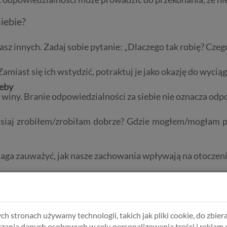
iebie?
sz innych. Zadaj sobie pytanie: „Dlaczego tak robię? Cze
Zamiast się ich wstydzić, potraktuj je jako okazję do wyci
zeby
winy. Branie odpowiedzialności za siebie nie oznacza odpo
isiaj zrobiłem/zrobiłam dobrze? Gdzie mogłem/mogłam po
aga zauważyć, jak nasze zachowania wpływają na otoczeni
lanowanie zgodnie z własnymi możliwościami i prioryteta
omóc w zrozumieniu głębszych przyczyn unikania odpow
ch stronach używamy technologii, takich jak pliki cookie, do zbiera
zania danych osobowych w celu personalizowania treści i reklam 