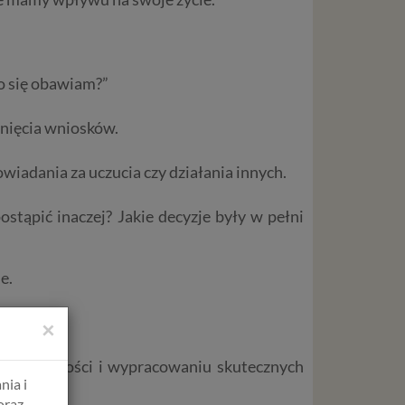
go się obawiam?”
ągnięcia wniosków.
wiadania za uczucia czy działania innych.
stąpić inaczej? Jakie decyzje były w pełni
e.
mi.
×
iedzialności i wypracowaniu skutecznych
nia i
oraz