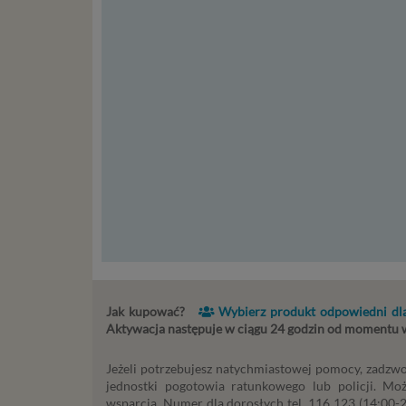
st
st
re
ni
to
da
w p
usł
Ni
in
po
je
mi
sp
do
do
Jak kupować?
Wybierz produkt odpowiedni dla
tr
Aktywacja następuje w ciągu 24 godzin od momentu
usł
int
Jeżeli potrzebujesz natychmiastowej pomocy, zadzwo
Ps
jednostki pogotowia ratunkowego lub policji. Mo
Tw
wsparcia. Numer dla dorosłych tel. 116 123 (14:00-22