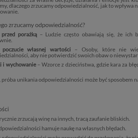
y, dlaczego zrzucamy odpowiedzialność, jak to wpływa na 
howanie.
ego zrzucamy odpowiedzialność?
 przed porażką
– Ludzie często obawiają się, że ich 
wnie.
 poczucie własnej wartości
– Osoby, które nie wie
edzialności, aby nie potwierdzić swoich obaw o niewystar
 i wychowanie
– Wzorce z dzieciństwa, gdzie kara za b
, próba unikania odpowiedzialności może być sposobem na
ości
ycznie zrzucają winę na innych, tracą zaufanie bliskich.
dpowiedzialności hamuje naukę na własnych błędach.
 odpowiedzialności może prowadzić do przekonania, że n