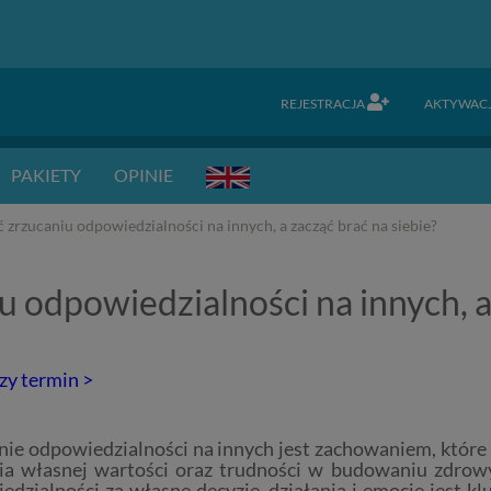
REJESTRACJA
AKTYWAC
PAKIETY
OPINIE
 zrzucaniu odpowiedzialności na innych, a zacząć brać na siebie?
 odpowiedzialności na innych, a 
zy termin >
nie odpowiedzialności na innych jest zachowaniem, które
ia własnej wartości oraz trudności w budowaniu zdrowy
edzialności za własne decyzje, działania i emocje jest k