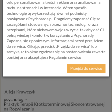
celu personalizowania treści i reklam oraz analizowania
ruchu na stronach i w Internecie. W ten sposób
technologię tę wykorzystują również podmioty
Nadzieja jest nieodłącznym elementem ludzkiego
powiązane z Psychorada.pl. Pragniemy zapoznać Cię ze
życia. Jest źródłem motywacji, siłą napędową
szczegółami stosowanych przez nas technologii oraz z
naszych działań, fundamentem zdrowia
przepisami, które niebawem wejdą w życie, tak aby dać Ci
psychicznego i kluczowym elementem relacji
pełną wiedzę i komfort w korzystaniu z Psychorady.
międzyludzkich. W obliczu przeciwności losu
Zapoznaj się z poniższymi informacjami przed przejściem
nadzieja daje nam siłę do walki i przetrwania. To
do serwisu. Klikając przycisk „Przejdź do serwisu” lub
właśnie nadzieja sprawia, że życie jest pełne
zamykając to okno zgadzasz się na postanowienia zawarte
możliwości i nieustannych szans na poprawę.
poniżej oraz akceptujesz Regulamin serwisu
Warto pielęgnować nadzieję w sobie i dzielić się
Psychorada.pl i Politykę Prywatności.
nią z innymi, aby tworzyć lepszy, bardziej
Przejdź do serwisu
optymistyczny świat.
RODO
Z dniem 25 maja 2018 r. rozpoczyna obowiązywanie
Rozporządzenie Parlamentu Europejskiego i Rady (UE)
Alicja Krawczyk
2016/679 z dnia 27 kwietnia 2016 r. w sprawie ochrony
osób fizycznych w związku z przetwarzaniem danych
psycholog >
P
raktyk Terapii Któtkoterminowej Skoncentrowanej
osobowych i w sprawie swobodnego przepływu takich
na Rozwiązaniu
danych oraz uchylenia dyrektywy 95/46/WE (określane