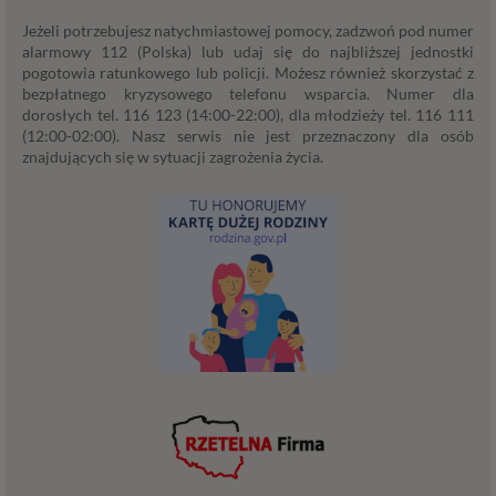
promocji własnych usług administratora
Jeżeli potrzebujesz natychmiastowej pomocy, zadzwoń pod numer
Psychorada.pl w serwisie administratora (np. jeśli
alarmowy 112 (Polska) lub udaj się do najbliższej jednostki
interesujesz się psychologią dziecka i oglądasz
pogotowia ratunkowego lub policji. Możesz również skorzystać z
bezpłatnego kryzysowego telefonu wsparcia. Numer dla
materiały na ten temat w Psychorada.pl to możemy
dorosłych tel. 116 123 (14:00-22:00), dla młodzieży tel. 116 111
Ci wyświetlić reklamę na podobny temat).
(12:00-02:00). Nasz serwis nie jest przeznaczony dla osób
Twoja dobrowolna zgoda. Aby móc pokazać
znajdujących się w sytuacji zagrożenia życia.
interesujące Cię oferty reklamowe (np. produktu lub
usługi, których możesz potrzebować) reklamodawcy
i ich przedstawiciele muszą mieć możliwość
przetwarzania Twoich danych. Udzielenie takiej
zgody jest całkowicie dobrowolne, i jeśli nie chcesz,
nie musisz jej udzielać. Dzięki naszemu rozwiązaniu
masz również możliwość ograniczenia zakresu lub
zmiany zgody w dowolnym momencie.
Twoje dane, w ramach naszych usług, przetwarzane będą
wyłącznie w przypadku posiadania przez nas lub inny
podmiot przetwarzający dane jednej z dopuszczonych
przez RODO podstaw prawnych i wyłącznie w celu
dostosowanym do danej podstawy, zgodnie z opisem