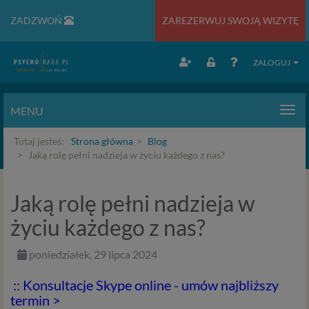
ZADZWOŃ
ZAREZERWUJ SWOJĄ WIZYTĘ
ZALOGUJ
MENU
Men
Tutaj jesteś:
Strona główna
Blog
Jaką rolę pełni nadzieja w życiu każdego z nas?
Jaką rolę pełni nadzieja w
życiu każdego z nas?
poniedziałek, 29 lipca 2024
:: Konsultacje Skype online - umów najbliższy
termin >