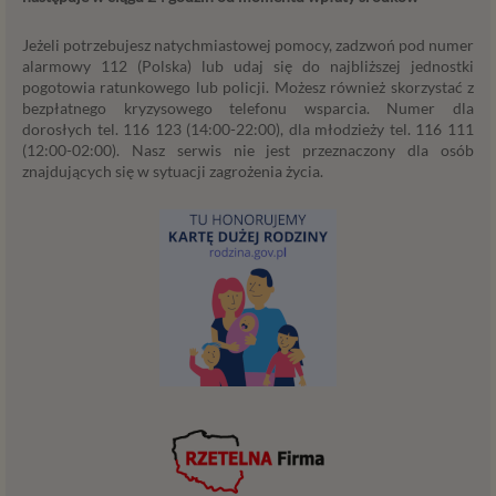
podstawa przetwarzania danych dotyczy
przypadków, gdy ich przetwarzanie jest
Jeżeli potrzebujesz natychmiastowej pomocy, zadzwoń pod numer
uzasadnione z uwagi na nasze usprawiedliwione
alarmowy 112 (Polska) lub udaj się do najbliższej jednostki
potrzeby, co obejmuje między innymi konieczność
pogotowia ratunkowego lub policji. Możesz również skorzystać z
zapewnienia bezpieczeństwa usługi (np.
bezpłatnego kryzysowego telefonu wsparcia. Numer dla
dorosłych tel. 116 123 (14:00-22:00), dla młodzieży tel. 116 111
sprawdzenie, czy do Twojego konta nie loguje się
(12:00-02:00). Nasz serwis nie jest przeznaczony dla osób
nieuprawniona osoba), dokonanie pomiarów
znajdujących się w sytuacji zagrożenia życia.
statystycznych, ulepszania naszych usług i
dopasowania ich do potrzeb i wygody
użytkowników (np. personalizowanie treści w
usługach) jak również prowadzenie marketingu i
promocji własnych usług administratora
Psychorada.pl w serwisie administratora (np. jeśli
interesujesz się psychologią dziecka i oglądasz
materiały na ten temat w Psychorada.pl to możemy
Ci wyświetlić reklamę na podobny temat).
Twoja dobrowolna zgoda. Aby móc pokazać
interesujące Cię oferty reklamowe (np. produktu lub
usługi, których możesz potrzebować) reklamodawcy
i ich przedstawiciele muszą mieć możliwość