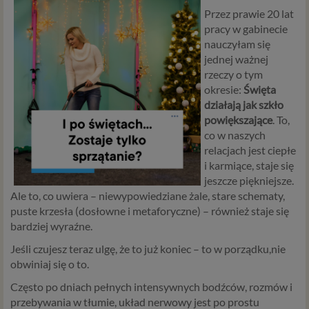
Przez prawie 20 lat
pracy w gabinecie
nauczyłam się
jednej ważnej
rzeczy o tym
okresie:
Święta
działają jak szkło
powiększające
. To,
co w naszych
relacjach jest ciepłe
i karmiące, staje się
jeszcze piękniejsze.
Ale to, co uwiera – niewypowiedziane żale, stare schematy,
puste krzesła (dosłowne i metaforyczne) – również staje się
bardziej wyraźne.
Jeśli czujesz teraz ulgę, że to już koniec – to w porządku,nie
obwiniaj się o to.
Często po dniach pełnych intensywnych bodźców, rozmów i
przebywania w tłumie, układ nerwowy jest po prostu