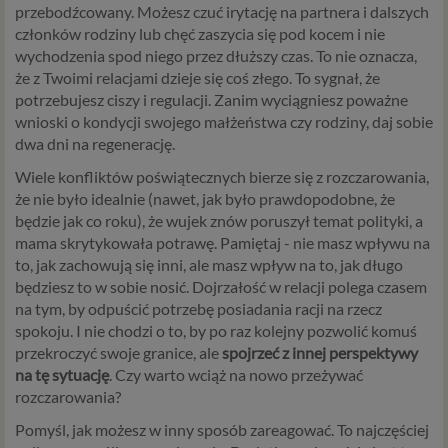
przebodźcowany. Możesz czuć irytację na partnera i dalszych
członków rodziny lub chęć zaszycia się pod kocem i nie
wychodzenia spod niego przez dłuższy czas. To nie oznacza,
że z Twoimi relacjami dzieje się coś złego. To sygnał, że
potrzebujesz ciszy i regulacji. Zanim wyciągniesz poważne
wnioski o kondycji swojego małżeństwa czy rodziny, daj sobie
dwa dni na regenerację.
Wiele konfliktów poświątecznych bierze się z rozczarowania,
że nie było idealnie (nawet, jak było prawdopodobne, że
będzie jak co roku), że wujek znów poruszył temat polityki, a
mama skrytykowała potrawę. Pamiętaj - nie masz wpływu na
to, jak zachowują się inni, ale masz wpływ na to, jak długo
będziesz to w sobie nosić. Dojrzałość w relacji polega czasem
na tym, by odpuścić potrzebę posiadania racji na rzecz
spokoju. I nie chodzi o to, by po raz kolejny pozwolić komuś
przekroczyć swoje granice, ale
spojrzeć z innej perspektywy
na tę sytuację
. Czy warto wciąż na nowo przeżywać
rozczarowania?
Pomyśl, jak możesz w inny sposób zareagować. To najczęściej