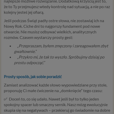
najlepsze możliwe rozwiązanie. Dodatkową krzyścią jest to,
że to Ty przejmujesz wtedy kontrolę nad sytuacją, a nie po raz
kolejny jesteś jej ofiarą.
Jeśli podczas Świąt padły ostre słowa, nie zostawiaj ich na
Nowy Rok. Ciche dni to najgorszy fundament pod nowe
otwarcie. Nie musisz odbywać wielkich, analitycznych
rozmów. Czasem wystarczy prosty gest:
„Przepraszam, byłem zmęczony i zareagowałem zbyt
gwałtownie.”
„Przykro mi, że tak to wyszło. Spróbujmy dzisiaj po
prostu odpocząć.”
Prosty sposób, jak sobie poradzić
Zamiast analizować każde słowo wypowiedziane przy stole,
proponuję Ci małe ćwiczenie na „domknięcie” tego czasu:
✅
Doceń to, co się udało. Nawet jeśli był to tylko jeden
spokojny spacer lub smaczny sernik. Nasz mózg ewolucyjnie
skupia się na negatywach – przekieruj go świadomie na dobre