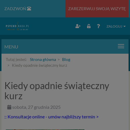
ZADZWOŃ
ZAREZERWUJ SWOJĄ WIZYTĘ
ZALOGUJ
MENU
Men
Tutaj jesteś:
Strona główna
Blog
Kiedy opadnie świąteczny kurz
Kiedy opadnie świąteczny
kurz
sobota, 27 grudnia 2025
:: Konsultacje online - umów najbliższy termin >