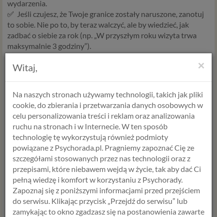
wydarzenia.
✅
Jeśli czujesz, że Twoje granice zostały naruszone, zanotuj
to sobie. Nie po to, by teraz walczyć, ale by wiedzieć, jak
zadbać o siebie za rok (np. „W przyszłym roku wizyta trwa
maksymalnie 3 godziny”).
✅
Daj sobie prawo do „nicnierobienia”. Relacje karmią się nie
×
Witaj,
tylko rozmową, ale też wspólnym milczeniem i byciem obok
siebie bez oczekiwań.
Życzę Ci w tych ostatnich dniach roku dużo łagodności dla
Na naszych stronach używamy technologii, takich jak pliki
siebie i bliskich.
cookie, do zbierania i przetwarzania danych osobowych w
Pamiętaj, że relacja to maraton, nie sprint – jedno nieudane
celu personalizowania treści i reklam oraz analizowania
spotkanie nie przekreśla całości więzi.
ruchu na stronach i w Internecie. W ten sposób
technologię tę wykorzystują również podmioty
Z ciepłymi pozdrowieniami,
powiązane z Psychorada.pl. Pragniemy zapoznać Cię ze
Aneta Styńska
szczegółami stosowanych przez nas technologii oraz z
właścielka Psychorady
przepisami, które niebawem wejdą w życie, tak aby dać Ci
mgr psychologii
pełną wiedzę i komfort w korzystaniu z Psychorady.
Certyfikowany terapeuta par
Zapoznaj się z poniższymi informacjami przed przejściem
Psychoterapeuta integracyjny (w szkoleniu)
do serwisu. Klikając przycisk „Przejdź do serwisu” lub
zamykając to okno zgadzasz się na postanowienia zawarte