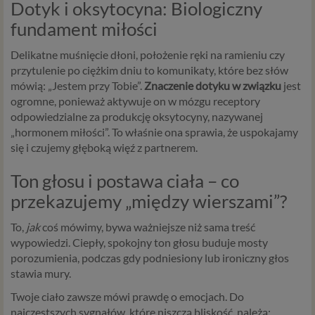
Dotyk i oksytocyna: Biologiczny
fundament miłości
Delikatne muśnięcie dłoni, położenie ręki na ramieniu czy
przytulenie po ciężkim dniu to komunikaty, które bez słów
mówią: „Jestem przy Tobie”.
Znaczenie dotyku w związku
jest
ogromne, ponieważ aktywuje on w mózgu receptory
odpowiedzialne za produkcję oksytocyny, nazywanej
„hormonem miłości”. To właśnie ona sprawia, że uspokajamy
się i czujemy głęboką więź z partnerem.
Ton głosu i postawa ciała – co
przekazujemy „między wierszami”?
To,
jak
coś mówimy, bywa ważniejsze niż sama treść
wypowiedzi. Ciepły, spokojny ton głosu buduje mosty
porozumienia, podczas gdy podniesiony lub ironiczny głos
stawia mury.
Twoje ciało zawsze mówi prawdę o emocjach. Do
najczęstszych sygnałów, które niszczą bliskość, należą: