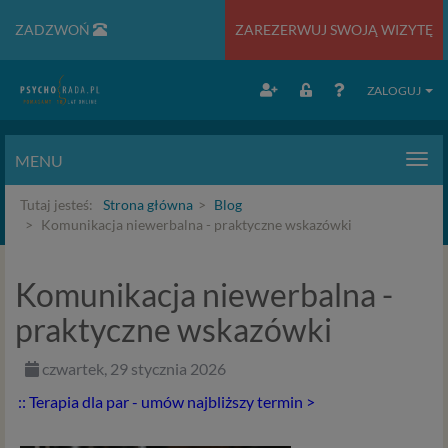
ZADZWOŃ
ZAREZERWUJ SWOJĄ WIZYTĘ
ZALOGUJ
MENU
Men
Tutaj jesteś:
Strona główna
Blog
Komunikacja niewerbalna - praktyczne wskazówki
Komunikacja niewerbalna -
praktyczne wskazówki
czwartek, 29 stycznia 2026
:: Terapia dla par - umów najbliższy termin >