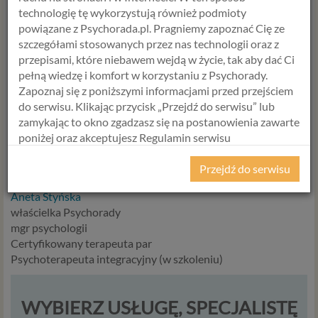
Psychologia relacji
potwierdza: to właśnie te drobne,
technologię tę wykorzystują również podmioty
niewerbalne gesty cementują związek silniej niż wielkie
powiązane z Psychorada.pl. Pragniemy zapoznać Cię ze
deklaracje.
szczegółami stosowanych przez nas technologii oraz z
Jeśli czujecie, że Wasz „emocjonalny termometr” wskazuje
przepisami, które niebawem wejdą w życie, tak aby dać Ci
chłód, a gesty stały się oschłe,
psychoterapia par
może
pełną wiedzę i komfort w korzystaniu z Psychorady.
pomóc Wam na nowo odczytać wzajemne sygnały i
Zapoznaj się z poniższymi informacjami przed przejściem
odbudować utraconą bliskość.
do serwisu. Klikając przycisk „Przejdź do serwisu” lub
zamykając to okno zgadzasz się na postanowienia zawarte
Dbajcie o siebie i swoją obecność.
poniżej oraz akceptujesz Regulamin serwisu
Psychorada.pl i Politykę Prywatności.
Przejdź do serwisu
Z ciepłymi pozdrowieniami,
RODO
Aneta Styńska
Z dniem 25 maja 2018 r. rozpoczyna obowiązywanie
właścielka Psychorady
Rozporządzenie Parlamentu Europejskiego i Rady (UE)
mgr psychologii
2016/679 z dnia 27 kwietnia 2016 r. w sprawie ochrony
Certyfikowany terapeuta par
osób fizycznych w związku z przetwarzaniem danych
Psychoterapeuta integracyjny (w szkoleniu)
osobowych i w sprawie swobodnego przepływu takich
danych oraz uchylenia dyrektywy 95/46/WE (określane
popularnie jako „RODO”). RODO obowiązywać będzie w
WYBIERZ USŁUGĘ, SPECJALISTĘ
identycznym zakresie we wszystkich krajach Unii