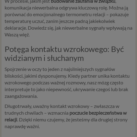
W procesie, jakim jest
budowanie zaufania w związku
,
komunikacja niewerbalna odgrywa kluczową rolę. Można ją
porównać do emocjonalnego termometru relacji – pokazuje
temperaturę uczuć, zanim jeszcze padną jakiekolwiek
deklaracje. Dowiedz się, jak niewerbalne sygnały wpływają na
Waszą więź.
Potęga kontaktu wzrokowego: Być
widzianym i słuchanym
Spojrzenie w oczy to jeden z najsilniejszych sygnałów
bliskości, jakimi dysponujemy. Kiedy partner unika kontaktu
wzrokowego podczas ważnej rozmowy, nasz mózg często
interpretuje to jako niepewność, ukrywanie czegoś lub brak
zaangażowania.
Długotrwały, uważny kontakt wzrokowy – zwłaszcza w
trudnych chwilach – wzmacnia
poczucie bezpieczeństwa w
relacji
. Dzięki niemu czujemy, że jesteśmy dla drugiej strony
naprawdę ważni.