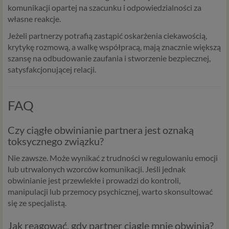
komunikacji opartej na szacunku i odpowiedzialności za
zmian w zasadach regulujących przetwarzanie danych
własne reakcje.
osobowych, które będą miały wpływ na wiele dziedzin
życia, w tym na korzystanie z usług internetowych, takich
Jeżeli partnerzy potrafią zastąpić oskarżenia ciekawością,
jak między innymi usługi serwisu Psychorada.pl. W tej
krytykę rozmową, a walkę współpracą, mają znacznie większą
informacji przedstawiamy skrót najważniejszych
szansę na odbudowanie zaufania i stworzenie bezpiecznej,
zagadnień dotyczących przetwarzania Twoich danych
satysfakcjonującej relacji.
osobowych, jakie może mieć miejsce po 25 maja 2018 r. w
związku z korzystaniem z naszych usług. Prosimy Cię o jej
przeczytanie, nie zajmie to więcej niż kilka minut.
FAQ
Czym są dane osobowe
Czy ciągłe obwinianie partnera jest oznaką
Dane osobowe to, zgodnie z RODO, informacje o
toksycznego związku?
zidentyfikowanej lub możliwej do zidentyfikowania
Nie zawsze. Może wynikać z trudności w regulowaniu emocji
osobie fizycznej. W przypadku korzystania z naszego
lub utrwalonych wzorców komunikacji. Jeśli jednak
serwisu takimi danymi są np. adres e-mail, adres IP lub
obwinianie jest przewlekłe i prowadzi do kontroli,
Twoje dane w serwisie konsultacyjnym czy w innej
manipulacji lub przemocy psychicznej, warto skonsultować
usłudze oferowanej przez Psychoradę. Dane osobowe
się ze specjalistą.
mogą być zapisywane w plikach cookies lub podobnych
technologiach (np. local storage) instalowanych przez nas
Jak reagować, gdy partner ciągle mnie obwinia?