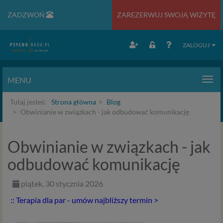
ZADZWOŃ
ZAREZERWUJ SWOJĄ WIZYTĘ
ZALOGUJ
MENU
Men
Tutaj jesteś:
Strona główna
Blog
Obwinianie w związkach - jak odbudować komunikację
Obwinianie w związkach - jak
odbudować komunikację
piątek, 30 stycznia 2026
:: Terapia dla par - umów najbliższy termin >