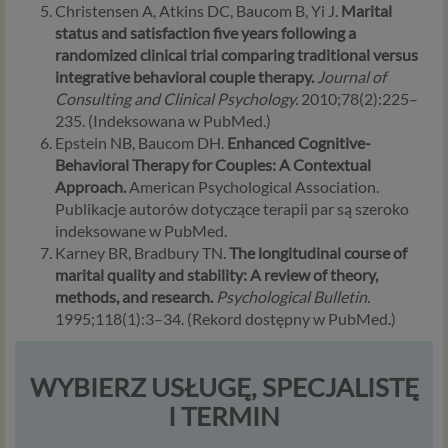
interesujesz się psychologią dziecka i oglądasz
Christensen A, Atkins DC, Baucom B, Yi J.
Marital
materiały na ten temat w Psychorada.pl to możemy
status and satisfaction five years following a
Ci wyświetlić reklamę na podobny temat).
randomized clinical trial comparing traditional versus
Twoja dobrowolna zgoda. Aby móc pokazać
integrative behavioral couple therapy.
Journal of
interesujące Cię oferty reklamowe (np. produktu lub
Consulting and Clinical Psychology.
2010;78(2):225–
usługi, których możesz potrzebować) reklamodawcy
235. (Indeksowana w PubMed.)
i ich przedstawiciele muszą mieć możliwość
Epstein NB, Baucom DH.
Enhanced Cognitive-
przetwarzania Twoich danych. Udzielenie takiej
Behavioral Therapy for Couples: A Contextual
zgody jest całkowicie dobrowolne, i jeśli nie chcesz,
Approach.
American Psychological Association.
nie musisz jej udzielać. Dzięki naszemu rozwiązaniu
Publikacje autorów dotyczące terapii par są szeroko
masz również możliwość ograniczenia zakresu lub
indeksowane w PubMed.
zmiany zgody w dowolnym momencie.
Karney BR, Bradbury TN.
The longitudinal course of
marital quality and stability: A review of theory,
Twoje dane, w ramach naszych usług, przetwarzane będą
methods, and research.
Psychological Bulletin.
wyłącznie w przypadku posiadania przez nas lub inny
1995;118(1):3–34. (Rekord dostępny w PubMed.)
podmiot przetwarzający dane jednej z dopuszczonych
przez RODO podstaw prawnych i wyłącznie w celu
dostosowanym do danej podstawy, zgodnie z opisem
WYBIERZ USŁUGĘ, SPECJALISTĘ
powyżej. Twoje dane przetwarzane będą do czasu
I TERMIN
istnienia podstawy do ich przetwarzania – czyli w
przypadku udzielenia zgody do momentu jej cofnięcia,