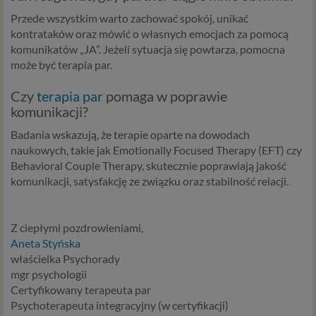
lub naszych Zaufanych Partnerów na naszych stronach i
urządzeniach, których używasz podczas korzystania z
Przede wszystkim warto zachować spokój, unikać
naszych usług.
kontrataków oraz mówić o własnych emocjach za pomocą
komunikatów „JA”. Jeżeli sytuacja się powtarza, pomocna
Podstawa i cel przetwarzania
może być terapia par.
Przetwarzanie danych osobowych wymaga podstawy
Czy
terapia par
pomaga w poprawie
prawnej. RODO przewiduje kilka rodzajów takich
komunikacji?
podstaw prawnych dla przetwarzania danych, a w
przypadkach korzystania z naszych usług wystąpią, co do
Badania wskazują, że terapie oparte na dowodach
zasady trzy z nich:
naukowych, takie jak Emotionally Focused Therapy (EFT) czy
Behavioral Couple Therapy, skutecznie poprawiają jakość
Niezbędność przetwarzania do zawarcia lub
komunikacji, satysfakcję ze związku oraz stabilność relacji.
wykonania umowy, której jesteś stroną. Umowa to,
w naszym przypadku, regulamin serwisu i
informacje na stronach ofertowych danej usługi.
Z ciepłymi pozdrowieniami,
Jeśli zatem zawieramy z Tobą umowę o realizację
Aneta Styńska
danej usługi, to możemy przetwarzać Twoje dane w
właścielka Psychorady
zakresie niezbędnym do realizacji tej umowy. W
mgr psychologii
przypadku, gdy zakładasz u nas konto, to umowa o
Certyfikowany terapeuta par
dostarczenie tego konta upoważnia nas do
Psychoterapeuta integracyjny (w certyfikacji)
przetwarzania danych niezbędnych do jego