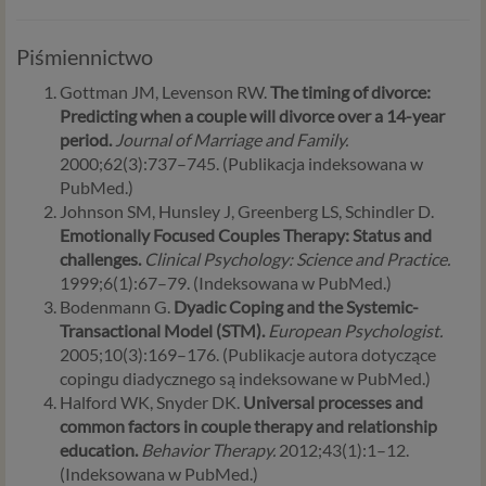
zapewnienia (np. danych podanych przez Ciebie w
profilu tego konta). Bez tej możliwości nie bylibyśmy
Piśmiennictwo
w stanie zapewnić Ci usługi, a Ty nie mógłbyś z niej
korzystać.
Gottman JM, Levenson RW.
The timing of divorce:
Niezbędność przetwarzania do celów wynikających
Predicting when a couple will divorce over a 14-year
z prawnie uzasadnionych interesów realizowanych
period.
Journal of Marriage and Family.
przez administratora lub przez stronę trzecią. Ta
2000;62(3):737–745. (Publikacja indeksowana w
podstawa przetwarzania danych dotyczy
PubMed.)
przypadków, gdy ich przetwarzanie jest
Johnson SM, Hunsley J, Greenberg LS, Schindler D.
uzasadnione z uwagi na nasze usprawiedliwione
Emotionally Focused Couples Therapy: Status and
potrzeby, co obejmuje między innymi konieczność
challenges.
Clinical Psychology: Science and Practice.
zapewnienia bezpieczeństwa usługi (np.
1999;6(1):67–79. (Indeksowana w PubMed.)
sprawdzenie, czy do Twojego konta nie loguje się
Bodenmann G.
Dyadic Coping and the Systemic-
nieuprawniona osoba), dokonanie pomiarów
Transactional Model (STM).
European Psychologist.
statystycznych, ulepszania naszych usług i
2005;10(3):169–176. (Publikacje autora dotyczące
dopasowania ich do potrzeb i wygody
copingu diadycznego są indeksowane w PubMed.)
użytkowników (np. personalizowanie treści w
Halford WK, Snyder DK.
Universal processes and
usługach) jak również prowadzenie marketingu i
common factors in couple therapy and relationship
promocji własnych usług administratora
education.
Behavior Therapy.
2012;43(1):1–12.
Psychorada.pl w serwisie administratora (np. jeśli
(Indeksowana w PubMed.)