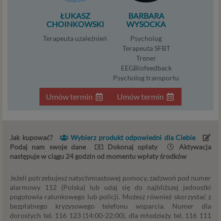
Na naszych stronach internetowych i w aplikacjach
ŁUKASZ
BARBARA
używamy technologii, takich jak pliki cookie, local storage i
CHOINKOWSKI
WYSOCKA
podobnych służących do zbierania i przetwarzania danych
Terapeuta uzależnień
Psycholog
osobowych oraz danych eksploatacyjnych w celu
Terapeuta SFBT
personalizowania udostępnianych treści i reklam oraz
Trener
analizowania ruchu na naszych stronach. W ten sposób
EEGBiofeedback
technologię tę wykorzystują również nasi Zaufani
Psycholog transportu
Partnerzy. Cookies to dane informatyczne zapisywane w
Umów termin
Umów termin
plikach i przechowywane na Twoim urządzeniu
końcowym (tj. Twój komputer, tablet, smartphone itp.),
które przeglądarka wysyła do serwera przy
każdorazowym wejściu na stronę z tego urządzenia,
Jak kupować?
Wybierz produkt odpowiedni dla Ciebie
podczas gdy odwiedzasz różne strony w Internecie. W
Podaj nam swoje dane
Dokonaj opłaty
Aktywacja
każdej chwili możesz zmienić ustawienia swojej
następuje w ciągu 24 godzin od momentu wpłaty środków
przeglądarki, by ograniczyć lub wyłączyć funkcjonowanie
plików cookies oraz jak usunąć takie pliki z Twojego
Jeżeli potrzebujesz natychmiastowej pomocy, zadzwoń pod numer
urządzenia.
alarmowy 112 (Polska) lub udaj się do najbliższej jednostki
pogotowia ratunkowego lub policji. Możesz również skorzystać z
bezpłatnego kryzysowego telefonu wsparcia. Numer dla
Zaufani Partnerzy
dorosłych tel. 116 123 (14:00-22:00), dla młodzieży tel. 116 111