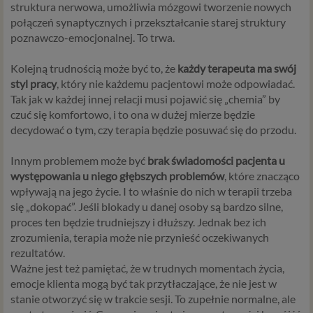
struktura nerwowa, umożliwia mózgowi tworzenie nowych
połączeń synaptycznych i przekształcanie starej struktury
poznawczo-emocjonalnej. To trwa.
Kolejną trudnością może być to, że
każdy terapeuta ma swój
styl pracy
, który nie każdemu pacjentowi może odpowiadać.
Tak jak w każdej innej relacji musi pojawić się „chemia” by
czuć się komfortowo, i to ona w dużej mierze będzie
decydować o tym, czy terapia będzie posuwać się do przodu.
Innym problemem może być
brak świadomości pacjenta u
występowania u niego głębszych problemów
, które znacząco
wpływają na jego życie. I to właśnie do nich w terapii trzeba
się „dokopać”. Jeśli blokady u danej osoby są bardzo silne,
proces ten będzie trudniejszy i dłuższy. Jednak bez ich
zrozumienia, terapia może nie przynieść oczekiwanych
rezultatów.
Ważne jest też pamiętać, że w trudnych momentach życia,
emocje klienta mogą być tak przytłaczające, że nie jest w
stanie otworzyć się w trakcie sesji. To zupełnie normalne, ale