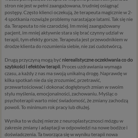
stron nie jest w pełni zaangażowana, trudniej osiągnąć
postępy. Często klienci oczekują, że terapeuta magicznie w 2-
4 spotkania rozwiąże problemy narastające latami. Tak się nie
da. Terapeuta to nie czarodziej. Im mniej zaangażowany
pacjent, im mniej aktywnie stara się brać czynny udział w
terapii, tym efekty gorsze. Terapeuta jest przewodnikiem w
drodze klienta do rozumienia siebie, nie zaś cudotwórcą.
Drugą przyczyną mogą być
nierealistyczne oczekiwania co do
szybkości i efektów terapii
. Proces uzdrawiania wymaga
czasu, a każdy z nas ma swoją unikalną drogę. Naprawdę w
kilka spotkań nie da się zrozumieć, przetrawić,
przewartościować i dokonać dogłębnych zmian w swoim
stylu myślenia, emocjonalności, zachowaniu. Myśląc o
psychoterapii warto mieć świadomość, że zmiany zachodzą
powoli. To minimum rok pracy lub dłużej.
Wynika to w dużej mierze z neuroplastycznosci mózgu w
zakresie zmiany i adaptacji w odpowiedzi na nowe bodźce i
doświadczenia. Ta tworząca się w wyniku terapii nowa