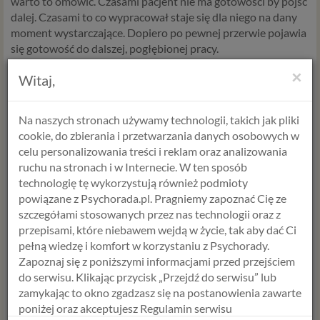
warto to omówić. Czasami pacjent nie ma gotowości by pójść
dalej. Czasami to co wypracował staje się dla niego na dany
moment wystarczające. Dopiero po pewnej przerwie pojawia
się gotowość do dalszej, pogłębionej pracy.
×
Witaj,
Terapia to droga, a nie cel.
Nawet jeśli napotyka się w niej
trudności, warto o nich rozmawiać i iść dalej. Czasami to
właśnie te wyzwania mogą prowadzić do najgłębszych
Na naszych stronach używamy technologii, takich jak pliki
odkryć.
cookie, do zbierania i przetwarzania danych osobowych w
celu personalizowania treści i reklam oraz analizowania
ruchu na stronach i w Internecie. W ten sposób
technologię tę wykorzystują również podmioty
powiązane z Psychorada.pl. Pragniemy zapoznać Cię ze
szczegółami stosowanych przez nas technologii oraz z
Umów konsultację z psychologiem >>
przepisami, które niebawem wejdą w życie, tak aby dać Ci
Aneta Styńska
pełną wiedzę i komfort w korzystaniu z Psychorady.
psycholog, certyfikowany terapeuta par, psychoterapeuta w
Zapoznaj się z poniższymi informacjami przed przejściem
trakcie szkolenia
do serwisu. Klikając przycisk „Przejdź do serwisu” lub
zamykając to okno zgadzasz się na postanowienia zawarte
poniżej oraz akceptujesz Regulamin serwisu