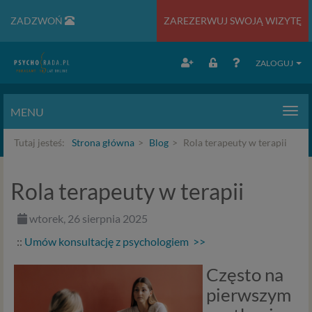
ZADZWOŃ
ZAREZERWUJ SWOJĄ WIZYTĘ
ZALOGUJ
MENU
Men
Tutaj jesteś:
Strona główna
Blog
Rola terapeuty w terapii
Rola terapeuty w terapii
wtorek, 26 sierpnia 2025
::
Umów konsultację z psychologiem >>
Często na
pierwszym