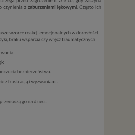
trzega przed zagrożeniem. Ale co, gdy zaczyna
o czynienia z
zaburzeniami lękowymi
. Często ich
nasze wzorce reakcji emocjonalnych w dorosłości.
tyki, braku wsparcia czy wręcz traumatycznych
trwania.
ęk
 poczucia bezpieczeństwa.
bie z frustracją i wyzwaniami.
 przenoszą go na dzieci.