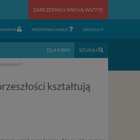
ZAREZERWUJ SWOJĄ WIZYTĘ
JA KONTA
PRZYPOMNIJ HASŁO
ZALOGUJ
DLA FIRM
SZUKAJ
aźniejszość?
rzeszłości kształtują