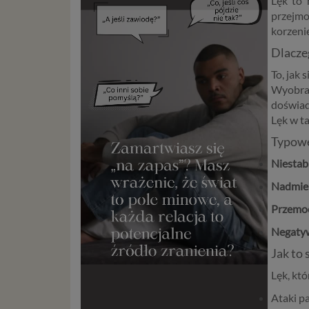
Lęk to 
przejmo
korzenie
Dlacze
To, jak
Wyobraź
doświad
Lęk w ta
Typowe
Niestab
Nadmier
Przemoc
Negaty
Jak to 
Lęk, któ
Ataki pa