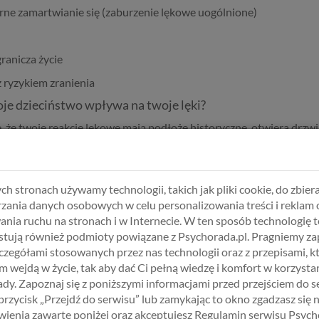
ne zamartwianie się (zaburzenie lękowe uogólnione)
ranicza życie
z ryzykiem zranienia
oje dzieciństwo wpływa na twoje lęki?
 że twoje reakcje lękowe mają podłoże historyczne, otwiera drzwi
zo-behawioralna, terapia EMDR) pomaga przepracować traumy i z
ować swoje lęki jak część historii, a nie wyrok na przyszłość.
ch stronach używamy technologii, takich jak pliki cookie, do zbiera
– oddech, medytacja, stopniowa ekspozycja na lękowe sytuacje.
zania danych osobowych w celu personalizowania treści i reklam 
ania ruchu na stronach i w Internecie. W ten sposób technologię t
tują również podmioty powiązane z Psychorada.pl. Pragniemy z
zczegółami stosowanych przez nas technologii oraz z przepisami, k
raz”. To często echo dzieciństwa, które wciąż daje o sobie znać.
 wejdą w życie, tak aby dać Ci pełną wiedzę i komfort w korzystan
na swoje lęki z perspektywy – im więcej zrozumienia, tym łatwiej o
dy. Zapoznaj się z poniższymi informacjami przed przejściem do s
 przycisk „Przejdź do serwisu” lub zamykając to okno zgadzasz się 
ienia zawarte poniżej oraz akceptujesz Regulamin serwisu Psych