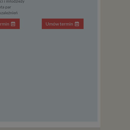
ci i młodzieży
wisu
ta par
uzależnień
osobowe
local
rmin
Umów termin
szych
ług.
ewiduje
:
j jesteś
cje na
owę o
e
as konto,
ia
z Ciebie
wnić Ci