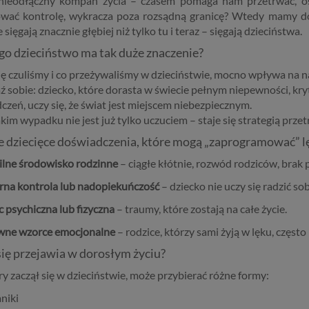
nieodłączny kompan życia – czasem pomaga nam przetrwać, os
wać kontrolę, wykracza poza rozsądną granicę? Wtedy mamy d
 sięgają znacznie głębiej niż tylko tu i teraz – sięgają dzieciństwa.
go dzieciństwo ma tak duże znaczenie?
 się czuliśmy i co przeżywaliśmy w dzieciństwie, mocno wpływa na 
 sobie: dziecko, które dorasta w świecie pełnym niepewności, kry
czeń, uczy się, że świat jest miejscem niebezpiecznym.
kim wypadku nie jest już tylko uczuciem – staje się strategią prze
 dziecięce doświadczenia, które mogą „zaprogramować” l
ilne środowisko rodzinne
– ciągłe kłótnie, rozwód rodziców, brak
na kontrola lub nadopiekuńczość
– dziecko nie uczy się radzić so
 psychiczna lub fizyczna
– traumy, które zostają na całe życie.
wne wzorce emocjonalne
– rodzice, którzy sami żyją w lęku, często
się przejawia w dorosłym życiu?
ry zaczął się w dzieciństwie, może przybierać różne formy:
niki