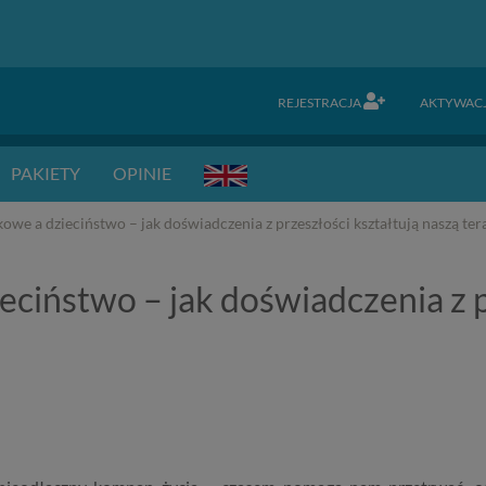
REJESTRACJA
AKTYWAC
PAKIETY
OPINIE
owe a dzieciństwo – jak doświadczenia z przeszłości kształtują naszą ter
eciństwo – jak doświadczenia z p