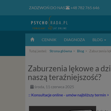
ZADZWOŃ DO NAS
+48 782 765 646
CENNIK
DIAGNOZA
BLOG
Tutaj jesteś:
Strona główna
Blog
Zaburzenia lęk
Zaburzenia lękowe a dzi
naszą teraźniejszość?
środa, 11 czerwca 2025
:: Konsultacje online - umów najbliższy termin >