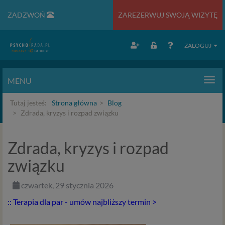
ZADZWOŃ
ZAREZERWUJ SWOJĄ WIZYTĘ
ZALOGUJ
MENU
Men
Tutaj jesteś:
Strona główna
Blog
Zdrada, kryzys i rozpad związku
Zdrada, kryzys i rozpad
związku
czwartek, 29 stycznia 2026
:: Terapia dla par - umów najbliższy termin >