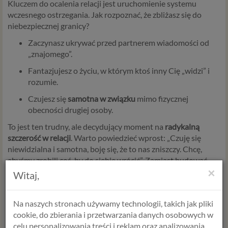
Kluczem do ocalenia relacji jest uruchomienie systemu
wczesnego ostrzegania. Jak rozpoznać, że zbliżasz się do
niebezpiecznej granicy?
Zaczynasz ukrywać przed partnerem wiadomości od
„znajomego”.
Fantazjujesz o życiu, w którym ktoś inny Cię „widzi” i
rozumie.
Czujesz się
samotna w związku
mimo fizycznej
obecności drugiej osoby.
To jest ten trudny, ale decydujący moment na
radykalną
szczerość w relacji
. Warto powiedzieć wprost: „Czuję się
niewidzialna i samotna, boję się, że to nas zniszczy. Chcę,
abyśmy zrobili coś, by do siebie wrócić”. Zamiast budować
×
boczne drzwi do ucieczki, spróbuj zbudować most.
Witaj,
Psychoterapia par jako sposób na
Na naszych stronach używamy technologii, takich jak pliki
odbudowanie bliskości
cookie, do zbierania i przetwarzania danych osobowych w
celu personalizowania treści i reklam oraz analizowania