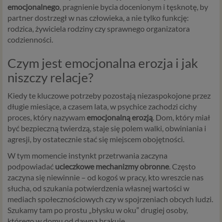
emocjonalnego
, pragnienie bycia docenionym i tęsknotę, by
partner dostrzegł w nas człowieka, a nie tylko funkcję:
rodzica, żywiciela rodziny czy sprawnego organizatora
codzienności.
Czym jest emocjonalna erozja i jak
niszczy relacje?
Kiedy te kluczowe potrzeby pozostają niezaspokojone przez
długie miesiące, a czasem lata, w psychice zachodzi cichy
proces, który nazywam
emocjonalną erozją
. Dom, który miał
być bezpieczną twierdzą, staje się polem walki, obwiniania i
agresji, by ostatecznie stać się miejscem obojętności.
W tym momencie instynkt przetrwania zaczyna
podpowiadać
ucieczkowe mechanizmy obronne
. Często
zaczyna się niewinnie – od kogoś w pracy, kto wreszcie nas
słucha, od szukania potwierdzenia własnej wartości w
mediach społecznościowych czy w spojrzeniach obcych ludzi.
Szukamy tam po prostu „błysku w oku” drugiej osoby,
którego w domu od dawna brakuje.