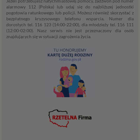
Jeżeli potrzebujesz natychmiastowej pomocy, zadzwoń pod numer
promocji własnych usług administratora
alarmowy 112 (Polska) lub udaj się do najbliższej jednostki
Psychorada.pl w serwisie administratora (np. jeśli
pogotowia ratunkowego lub policji. Możesz również skorzystać z
interesujesz się psychologią dziecka i oglądasz
bezpłatnego kryzysowego telefonu wsparcia. Numer dla
materiały na ten temat w Psychorada.pl to możemy
dorosłych tel. 116 123 (14:00-22:00), dla młodzieży tel. 116 111
Ci wyświetlić reklamę na podobny temat).
(12:00-02:00). Nasz serwis nie jest przeznaczony dla osób
Twoja dobrowolna zgoda. Aby móc pokazać
znajdujących się w sytuacji zagrożenia życia.
interesujące Cię oferty reklamowe (np. produktu lub
usługi, których możesz potrzebować) reklamodawcy
i ich przedstawiciele muszą mieć możliwość
przetwarzania Twoich danych. Udzielenie takiej
zgody jest całkowicie dobrowolne, i jeśli nie chcesz,
nie musisz jej udzielać. Dzięki naszemu rozwiązaniu
masz również możliwość ograniczenia zakresu lub
zmiany zgody w dowolnym momencie.
Twoje dane, w ramach naszych usług, przetwarzane będą
wyłącznie w przypadku posiadania przez nas lub inny
podmiot przetwarzający dane jednej z dopuszczonych
przez RODO podstaw prawnych i wyłącznie w celu
dostosowanym do danej podstawy, zgodnie z opisem
powyżej. Twoje dane przetwarzane będą do czasu