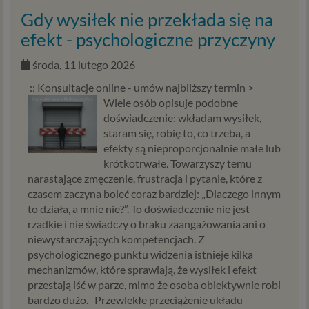
profilu tego konta). Bez tej możliwości nie bylibyśmy
Gdy wysiłek nie przekłada się na
w stanie zapewnić Ci usługi, a Ty nie mógłbyś z niej
korzystać.
efekt - psychologiczne przyczyny
Niezbędność przetwarzania do celów wynikających
z prawnie uzasadnionych interesów realizowanych
środa, 11 lutego 2026
przez administratora lub przez stronę trzecią. Ta
:: Konsultacje online - umów najbliższy termin >
podstawa przetwarzania danych dotyczy
Wiele osób opisuje podobne
przypadków, gdy ich przetwarzanie jest
doświadczenie: wkładam wysiłek,
uzasadnione z uwagi na nasze usprawiedliwione
staram się, robię to, co trzeba, a
potrzeby, co obejmuje między innymi konieczność
efekty są nieproporcjonalnie małe lub
zapewnienia bezpieczeństwa usługi (np.
krótkotrwałe. Towarzyszy temu
sprawdzenie, czy do Twojego konta nie loguje się
narastające zmęczenie, frustracja i pytanie, które z
nieuprawniona osoba), dokonanie pomiarów
czasem zaczyna boleć coraz bardziej: „Dlaczego innym
statystycznych, ulepszania naszych usług i
to działa, a mnie nie?”. To doświadczenie nie jest
dopasowania ich do potrzeb i wygody
rzadkie i nie świadczy o braku zaangażowania ani o
użytkowników (np. personalizowanie treści w
niewystarczających kompetencjach. Z
usługach) jak również prowadzenie marketingu i
psychologicznego punktu widzenia istnieje kilka
promocji własnych usług administratora
mechanizmów, które sprawiają, że wysiłek i efekt
Psychorada.pl w serwisie administratora (np. jeśli
przestają iść w parze, mimo że osoba obiektywnie robi
interesujesz się psychologią dziecka i oglądasz
bardzo dużo. Przewlekłe przeciążenie układu
materiały na ten temat w Psychorada.pl to możemy