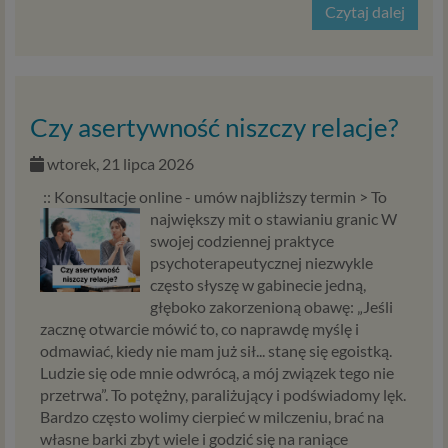
Czytaj dalej
Czy asertywność niszczy relacje?
wtorek, 21 lipca 2026
:: Konsultacje online - umów najbliższy termin >
To
największy mit o stawianiu granic W
swojej codziennej praktyce
psychoterapeutycznej niezwykle
często słyszę w gabinecie jedną,
głęboko zakorzenioną obawę: „Jeśli
zacznę otwarcie mówić to, co naprawdę myślę i
odmawiać, kiedy nie mam już sił... stanę się egoistką.
Ludzie się ode mnie odwrócą, a mój związek tego nie
przetrwa”. To potężny, paraliżujący i podświadomy lęk.
Bardzo często wolimy cierpieć w milczeniu, brać na
własne barki zbyt wiele i godzić się na raniące