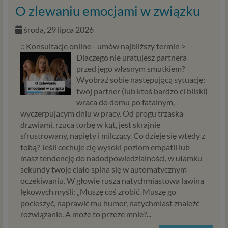
O zlewaniu emocjami w związku
środa, 29 lipca 2026
:: Konsultacje online - umów najbliższy termin >
Dlaczego nie uratujesz partnera
przed jego własnym smutkiem?
Wyobraź sobie następującą sytuację:
twój partner (lub ktoś bardzo ci bliski)
wraca do domu po fatalnym,
wyczerpującym dniu w pracy. Od progu trzaska
drzwiami, rzuca torbę w kąt, jest skrajnie
sfrustrowany, napięty i milczący. Co dzieje się wtedy z
tobą? Jeśli cechuje cię wysoki poziom empatii lub
masz tendencję do nadodpowiedzialności, w ułamku
sekundy twoje ciało spina się w automatycznym
oczekiwaniu. W głowie rusza natychmiastowa lawina
lękowych myśli: „Muszę coś zrobić. Muszę go
pocieszyć, naprawić mu humor, natychmiast znaleźć
rozwiązanie. A może to przeze mnie?...