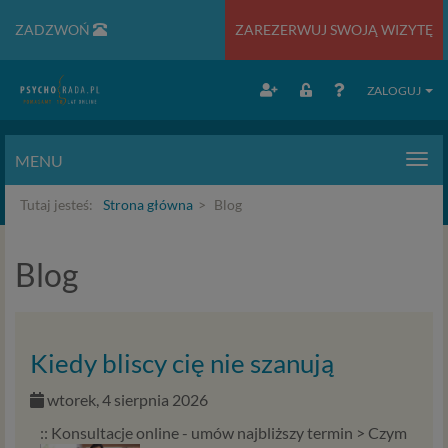
ZADZWOŃ
ZAREZERWUJ SWOJĄ WIZYTĘ
ZALOGUJ
MENU
Men
Tutaj jesteś:
Strona główna
Blog
Blog
Kiedy bliscy cię nie szanują
wtorek, 4 sierpnia 2026
:: Konsultacje online - umów najbliższy termin >
Czym