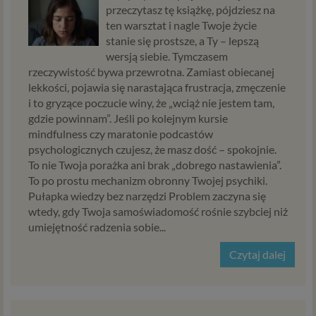
naszych usług.
przeczytasz tę książkę, pójdziesz na
ten warsztat i nagle Twoje życie
Podstawa i cel przetwarzania
stanie się prostsze, a Ty – lepszą
wersją siebie. Tymczasem
Przetwarzanie danych osobowych wymaga podstawy
rzeczywistość bywa przewrotna. Zamiast obiecanej
prawnej. RODO przewiduje kilka rodzajów takich
lekkości, pojawia się narastająca frustracja, zmęczenie
podstaw prawnych dla przetwarzania danych, a w
i to gryzące poczucie winy, że „wciąż nie jestem tam,
przypadkach korzystania z naszych usług wystąpią, co do
gdzie powinnam”. Jeśli po kolejnym kursie
zasady trzy z nich:
mindfulness czy maratonie podcastów
Niezbędność przetwarzania do zawarcia lub
psychologicznych czujesz, że masz dość – spokojnie.
wykonania umowy, której jesteś stroną. Umowa to,
To nie Twoja porażka ani brak „dobrego nastawienia”.
w naszym przypadku, regulamin serwisu i
To po prostu mechanizm obronny Twojej psychiki.
informacje na stronach ofertowych danej usługi.
Pułapka wiedzy bez narzędzi Problem zaczyna się
Jeśli zatem zawieramy z Tobą umowę o realizację
wtedy, gdy Twoja samoświadomość rośnie szybciej niż
danej usługi, to możemy przetwarzać Twoje dane w
umiejętność radzenia sobie...
zakresie niezbędnym do realizacji tej umowy. W
Czytaj dalej
przypadku, gdy zakładasz u nas konto, to umowa o
dostarczenie tego konta upoważnia nas do
przetwarzania danych niezbędnych do jego
zapewnienia (np. danych podanych przez Ciebie w