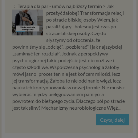
analizowania ruchu na naszych stronach. Te pliki cookie
:: Terapia dla par - umów najbliższy termin >
Jak
pomagają poprawić jakość treści reklamowych na
przeżyć żałobę? Transformacja relacji
stronach i w aplikacjach. Dzięki tym technologiom
po stracie bliskiej osoby Wiem, jak
możemy zapewnić Ci lepszą obsługę poprzez serwowanie
paraliżujący i bolesny jest czas po
reklam lepiej dopasowanych do Twoich preferencji i
stracie bliskiej osoby. Często
serwowanie treści, które mogą Cię bardziej
słyszymy od otoczenia, że
zainteresować. Pliki te pozwalają nam również lepiej
powinniśmy się „odciąć”, „pozbierać” i jak najszybciej
badać i analizować zainteresowanie naszymi stronami i
„zamknąć ten rozdział”. Jednak z perspektywy
treściami, które Ci serwujemy. Dzięki tym analizom
psychologicznej takie podejście jest niemożliwe i
możemy zadbać o jakość serwowanych przez nas treści.
często szkodliwe. Współczesna psychologia żałoby
Zgoda dotyczy przetwarzania Twoich danych osobowych
mówi jasno: proces ten nie jest końcem miłości, lecz
przez Zaufanych Partnerów w celach marketingowych,
jej transformacją. Żałoba to nie odcinanie więzi, lecz
które obejmują także niezbędne działania analityczne i
nauka ich kontynuowania w nowej formie. Nie musisz
zestawianie w profile marketingowe na podstawie Twojej
wybierać między pielęgnowaniem pamięci a
aktywności na stronach internetowych. Na podstawie tej
powrotem do bieżącego życia. Dlaczego ból po stracie
zgody, Twoje dane, w tym zebrane informacje o Twojej
jest tak silny? Mechanizmy neurobiologiczne Więź...
aktywności na stronach internetowych, będą
wykorzystywane do prezentowania Ci reklam produktów
Czytaj dalej
i usług naszych Partnerów biznesowych, dopasowanych
do Twoich zainteresowań.