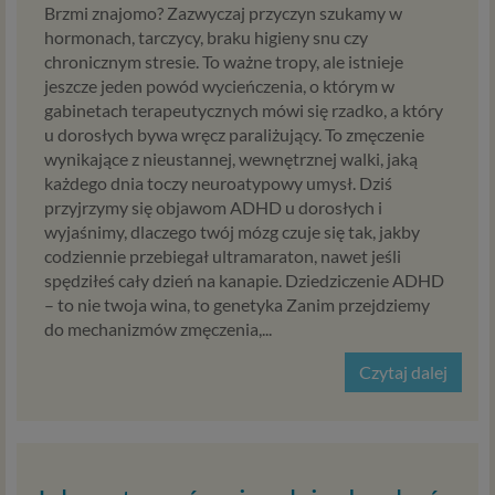
Brzmi znajomo? Zazwyczaj przyczyn szukamy w
hormonach, tarczycy, braku higieny snu czy
chronicznym stresie. To ważne tropy, ale istnieje
jeszcze jeden powód wycieńczenia, o którym w
gabinetach terapeutycznych mówi się rzadko, a który
u dorosłych bywa wręcz paraliżujący. To zmęczenie
wynikające z nieustannej, wewnętrznej walki, jaką
każdego dnia toczy neuroatypowy umysł. Dziś
przyjrzymy się objawom ADHD u dorosłych i
wyjaśnimy, dlaczego twój mózg czuje się tak, jakby
codziennie przebiegał ultramaraton, nawet jeśli
spędziłeś cały dzień na kanapie. Dziedziczenie ADHD
– to nie twoja wina, to genetyka Zanim przejdziemy
do mechanizmów zmęczenia,...
Czytaj dalej