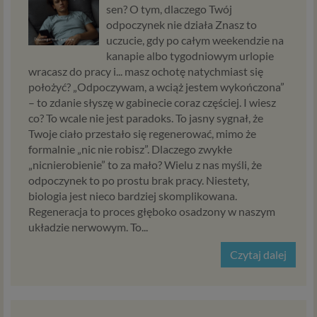
sen? O tym, dlaczego Twój
odpoczynek nie działa Znasz to
uczucie, gdy po całym weekendzie na
kanapie albo tygodniowym urlopie
wracasz do pracy i... masz ochotę natychmiast się
położyć? „Odpoczywam, a wciąż jestem wykończona”
– to zdanie słyszę w gabinecie coraz częściej. I wiesz
co? To wcale nie jest paradoks. To jasny sygnał, że
Twoje ciało przestało się regenerować, mimo że
formalnie „nic nie robisz”. Dlaczego zwykłe
„nicnierobienie” to za mało? Wielu z nas myśli, że
odpoczynek to po prostu brak pracy. Niestety,
biologia jest nieco bardziej skomplikowana.
Regeneracja to proces głęboko osadzony w naszym
układzie nerwowym. To...
Czytaj dalej