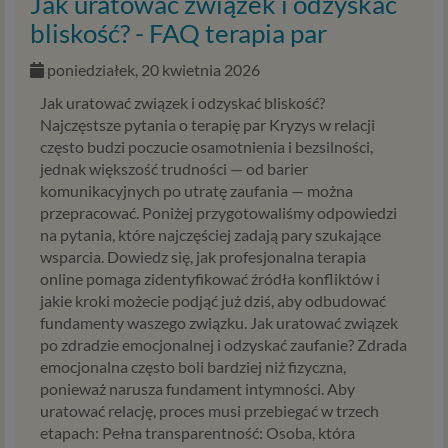
Jak uratować związek i odzyskać
bliskość? - FAQ terapia par
poniedziałek, 20 kwietnia 2026
Jak uratować związek i odzyskać bliskość?
Najczęstsze pytania o terapię par Kryzys w relacji
często budzi poczucie osamotnienia i bezsilności,
jednak większość trudności — od barier
komunikacyjnych po utratę zaufania — można
przepracować. Poniżej przygotowaliśmy odpowiedzi
na pytania, które najczęściej zadają pary szukające
wsparcia. Dowiedz się, jak profesjonalna terapia
online pomaga zidentyfikować źródła konfliktów i
jakie kroki możecie podjąć już dziś, aby odbudować
fundamenty waszego związku. Jak uratować związek
po zdradzie emocjonalnej i odzyskać zaufanie? Zdrada
emocjonalna często boli bardziej niż fizyczna,
ponieważ narusza fundament intymności. Aby
uratować relację, proces musi przebiegać w trzech
etapach: Pełna transparentność: Osoba, która