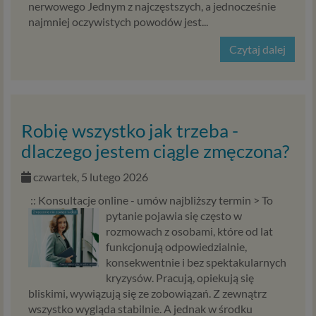
nerwowego Jednym z najczęstszych, a jednocześnie
Ci wyświetlić reklamę na podobny temat).
najmniej oczywistych powodów jest...
Twoja dobrowolna zgoda. Aby móc pokazać
interesujące Cię oferty reklamowe (np. produktu lub
Czytaj dalej
usługi, których możesz potrzebować) reklamodawcy
i ich przedstawiciele muszą mieć możliwość
przetwarzania Twoich danych. Udzielenie takiej
zgody jest całkowicie dobrowolne, i jeśli nie chcesz,
nie musisz jej udzielać. Dzięki naszemu rozwiązaniu
Robię wszystko jak trzeba -
masz również możliwość ograniczenia zakresu lub
dlaczego jestem ciągle zmęczona?
zmiany zgody w dowolnym momencie.
Twoje dane, w ramach naszych usług, przetwarzane będą
czwartek, 5 lutego 2026
wyłącznie w przypadku posiadania przez nas lub inny
:: Konsultacje online - umów najbliższy termin >
To
podmiot przetwarzający dane jednej z dopuszczonych
pytanie pojawia się często w
przez RODO podstaw prawnych i wyłącznie w celu
rozmowach z osobami, które od lat
dostosowanym do danej podstawy, zgodnie z opisem
funkcjonują odpowiedzialnie,
powyżej. Twoje dane przetwarzane będą do czasu
konsekwentnie i bez spektakularnych
istnienia podstawy do ich przetwarzania – czyli w
kryzysów. Pracują, opiekują się
przypadku udzielenia zgody do momentu jej cofnięcia,
bliskimi, wywiązują się ze zobowiązań. Z zewnątrz
ograniczenia lub innych działań z Twojej strony
wszystko wygląda stabilnie. A jednak w środku
ograniczających tę zgodę, w przypadku niezbędności