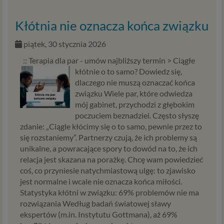
używamy technologii, takich jak pliki cookie, local storage i
podobnych służących do zbierania i przetwarzania danych
Kłótnia nie oznacza końca związku
osobowych oraz danych eksploatacyjnych w celu
personalizowania udostępnianych treści i reklam oraz
piątek, 30 stycznia 2026
analizowania ruchu na naszych stronach. W ten sposób
:: Terapia dla par - umów najbliższy termin >
Ciągłe
technologię tę wykorzystują również nasi Zaufani
kłótnie o to samo? Dowiedz się,
Partnerzy. Cookies to dane informatyczne zapisywane w
dlaczego nie muszą oznaczać końca
plikach i przechowywane na Twoim urządzeniu
związku Wiele par, które odwiedza
końcowym (tj. Twój komputer, tablet, smartphone itp.),
mój gabinet, przychodzi z głębokim
które przeglądarka wysyła do serwera przy
poczuciem beznadziei. Często słyszę
każdorazowym wejściu na stronę z tego urządzenia,
zdanie: „Ciągle kłócimy się o to samo, pewnie przez to
podczas gdy odwiedzasz różne strony w Internecie. W
się rozstaniemy”. Partnerzy czują, że ich problemy są
każdej chwili możesz zmienić ustawienia swojej
unikalne, a powracające spory to dowód na to, że ich
przeglądarki, by ograniczyć lub wyłączyć funkcjonowanie
relacja jest skazana na porażkę. Chcę wam powiedzieć
plików cookies oraz jak usunąć takie pliki z Twojego
coś, co przyniesie natychmiastową ulgę: to zjawisko
urządzenia.
jest normalne i wcale nie oznacza końca miłości.
Statystyka kłótni w związku: 69% problemów nie ma
Zaufani Partnerzy
rozwiązania Według badań światowej sławy
To firmy i inne podmioty, z którymi współpracujemy
ekspertów (m.in. Instytutu Gottmana), aż 69%
głównie w zakresie administracyjnym, technologicznym