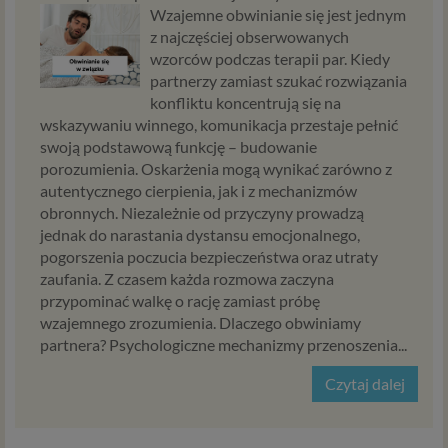
właściciel serwisu Psychorada.pl i Zaufani Partnerzy.
Wzajemne obwinianie się jest jednym
Twoje dane mogą być również powierzone do
z najczęściej obserwowanych
przetwarzania innym podmiotom. W każdym takim
wzorców podczas terapii par. Kiedy
przypadku przekazanie danych nie uprawnia ich odbiorcy
partnerzy zamiast szukać rozwiązania
do dowolnego korzystania z nich, a jedynie do korzystania
konfliktu koncentrują się na
w celach wyraźnie wskazanych przez Psychorada.pl lub
wskazywaniu winnego, komunikacja przestaje pełnić
Zaufanego Partnera. Przekazywanie danych ma miejsce
swoją podstawową funkcję – budowanie
na ogół w przypadku współpracy z podwykonawcą (np.
porozumienia. Oskarżenia mogą wynikać zarówno z
agencją marketingową) lub usługodawcą (np. dostawcą
autentycznego cierpienia, jak i z mechanizmów
usług przechowywania danych). Dzięki temu możemy np.
obronnych. Niezależnie od przyczyny prowadzą
lepiej dobrać najciekawsze lub najtańsze oferty
jednak do narastania dystansu emocjonalnego,
dopasowane dla Ciebie. W każdym przypadku
pogorszenia poczucia bezpieczeństwa oraz utraty
przekazanie danych nie zwalnia przekazującego z
zaufania. Z czasem każda rozmowa zaczyna
odpowiedzialności za ich przetwarzanie. Dane mogą być
przypominać walkę o rację zamiast próbę
też przekazywane organom publicznym, o ile upoważniają
wzajemnego zrozumienia. Dlaczego obwiniamy
ich do tego obowiązujące przepisy i przedstawią
partnera? Psychologiczne mechanizmy przenoszenia...
odpowiednie żądanie, jednak nigdy w innym przypadku.
Czytaj dalej
Cookies
Na naszych stronach internetowych i w aplikacjach