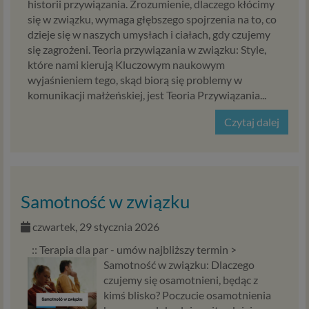
historii przywiązania. Zrozumienie, dlaczego kłócimy
Zgoda na przetwarzanie Twoich danych
się w związku, wymaga głębszego spojrzenia na to, co
osobowych
dzieje się w naszych umysłach i ciałach, gdy czujemy
Jeśli chcesz zgodzić się na przetwarzanie przez podmioty z
się zagrożeni. Teoria przywiązania w związku: Style,
Psychology Consulting Aneta Styńska (serwis
które nami kierują Kluczowym naukowym
Psychorada.pl) i Zaufanych Partnerów Twoich danych
wyjaśnieniem tego, skąd biorą się problemy w
osobowych zebranych w związku z korzystaniem przez
komunikacji małżeńskiej, jest Teoria Przywiązania...
Ciebie ze stron i aplikacji internetowych dostarczanych
przez Psychorada.pl w celach marketingowych
Czytaj dalej
(obejmujących niezbędne działania analityczne i
zestawianie w profile marketingowe na podstawie Twojej
aktywności na stronach internetowych) w tym ich
przetwarzanie w plikach cookies itp. instalowanych na
Twoich urządzeniach i odczytywanych z tych plików przez
Samotność w związku
podmioty z Psychology Consulting (serwis Psychorada.pl)
i Zaufanych Partnerów możesz w łatwy sposób wyrazić tę
czwartek, 29 stycznia 2026
zgodę, klikając w przycisk „Przejdź do serwisu” lub
:: Terapia dla par - umów najbliższy termin >
zamykając to okno.
Samotność w związku: Dlaczego
Jeśli nie chcesz wyrazić opisanej wyżej zgody lub w
czujemy się osamotnieni, będąc z
ograniczyć jej zakres prosimy o kliknięcie w „Ustawienia
kimś blisko? Poczucie osamotnienia