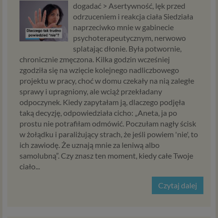
dogadać >
Asertywność, lęk przed
odrzuceniem i reakcja ciała Siedziała
naprzeciwko mnie w gabinecie
psychoterapeutycznym, nerwowo
splatając dłonie. Była potwornie,
chronicznie zmęczona. Kilka godzin wcześniej
zgodziła się na wzięcie kolejnego nadliczbowego
projektu w pracy, choć w domu czekały na nią zaległe
sprawy i upragniony, ale wciąż przekładany
odpoczynek. Kiedy zapytałam ją, dlaczego podjęła
taką decyzję, odpowiedziała cicho: „Aneta, ja po
prostu nie potrafiłam odmówić. Poczułam nagły ścisk
w żołądku i paraliżujący strach, że jeśli powiem 'nie', to
ich zawiodę. Że uznają mnie za leniwą albo
samolubną”. Czy znasz ten moment, kiedy całe Twoje
ciało...
Czytaj dalej