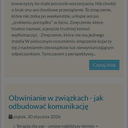
towarzyszy im stałe poczucie wyczerpania. Nie chodzi
danych do wykonania umowy – przez czas jej
o brak snu ani chwilowe przeciążenie. To zmęczenie,
wykonywania, a w przypadku, gdy podstawą
które nie znika po weekendzie, urlopie ani po
przetwarzania danych jest uzasadniony interes
„zrobieniu porządku” w życiu. Zmęczenie, które
administratora – do czasu istnienia tego uzasadnionego
trudno nazwać, a jeszcze trudniej komuś
interesu.
wytłumaczyć. Zmęczenie, które nie ma jednego
źródła W potocznym rozumieniu zmęczenie kojarzy
Administratorzy
się z nadmiarem obowiązków lub niewystarczającym
Administratorami Twoich danych osobowych Psychology
odpoczynkiem. Tymczasem z perspektywy...
Consulting Aneta Styńska właściciel serwisu
Czytaj dalej
internetowego Psychorada.pl. Pełne dane administratora
możesz sprawdzić wchodząc na podstrone Kontakt.
Znajdziesz tam również informację o naszych Zaufanych
Partnerach, czyli firmach i innych podmiotów, z którymi
współpracujemy głównie w zakresie administracyjnym,
Obwinianie w związkach - jak
technologicznym koniecznym do prowadzenia serwisu i
marketingowym.
odbudować komunikację
Przekazywanie danych
piątek, 30 stycznia 2026
Twoje dane będą przetwarzać Psychology Consulting
:: Terapia dla par - umów najbliższy termin >