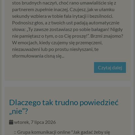
stos brudnych naczyń, choć rano umawialiście się z
partnerem zupełnie inaczej. Czujesz, jak w ułamku
sekundy wzbiera w tobie fala irytacji i bezsilności.
Podnosisz głos, a z twoich ust padają automatycznie
słowa: „Ty zawsze zostawiasz po sobie bałagan! Nigdy
nie pamiętasz o tym, o co Cię proszę!”. Brzmi znajomo?
W emocjach, kiedy czujemy się przemęczeni,
niezauważeni lub po prostu niesłyszani, te
sformułowania cisną się...
Czytaj dalej
Dlaczego tak trudno powiedzieć
„nie”?
wtorek, 7 lipca 2026
:: Grupa komunikacji online "Jak gadać żeby się