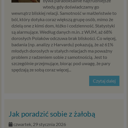
zaawansowane”. Wyrażenie zgody jest dobrowolne. W
bywa paradoksalnie najtrudniejsze
każdym momencie możesz także edytować Twoje
wtedy, gdy doświadczamy go
preferencje w zakresie udzielonej zgody, w tym nawet
wewnątrz bliskiej relacji. Samotność w małżeństwie to
wycofać ją całkowicie.
ból, który dotyka coraz większą grupę osób, mimo że
Powyższa zgoda dotyczy przetwarzania w celach
dzielą one z kimś dom, łóżko i codzienność. Statystyki
marketingowych innych niż własne cele podmiotów z
są alarmujące. Według danych m.in. z WUM, aż 68%
Psychology Consulting. Informujemy jednocześnie, iż
dorosłych Polaków odczuwa brak bliskości. Co więcej,
Psychology Consulting w ramach udostępnianych przez
badania (np. analizy z Harvardu) pokazują, że aż 61%
siebie usług internetowych przetwarzać będą Twoje dane
młodych dorosłych w stałych relacjach ma poważny
we własnych celach marketingowych opisanych
problem z radzeniem sobie z samotnością. Jest to
szczegółowo powyżej w oparciu o ich prawnie
szczególnie przejmujące, biorąc pod uwagę, że pary
uzasadniony interes, jako administratora.
spędzają ze sobą coraz więcej...
Czytaj dalej
Zgoda na instalowanie plików cookies itp. na
Twoich urządzeniach i dostęp do tych plików.
Na naszych stronach internetowych i w aplikacjach
używamy technologii, takich jak pliki cookie, local storage i
podobnych służących do zbierania i przetwarzania danych
Jak poradzić sobie z żałobą
osobowych oraz danych eksploatacyjnych w celu
personalizowania udostępnianych treści i reklam oraz
czwartek, 29 stycznia 2026