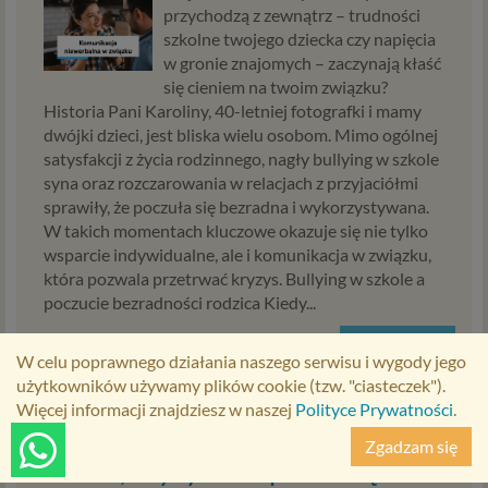
przychodzą z zewnątrz – trudności
szkolne twojego dziecka czy napięcia
w gronie znajomych – zaczynają kłaść
się cieniem na twoim związku?
Historia Pani Karoliny, 40-letniej fotografki i mamy
dwójki dzieci, jest bliska wielu osobom. Mimo ogólnej
satysfakcji z życia rodzinnego, nagły bullying w szkole
syna oraz rozczarowania w relacjach z przyjaciółmi
sprawiły, że poczuła się bezradna i wykorzystywana.
W takich momentach kluczowe okazuje się nie tylko
wsparcie indywidualne, ale i komunikacja w związku,
która pozwala przetrwać kryzys. Bullying w szkole a
poczucie bezradności rodzica Kiedy...
Czytaj dalej
W celu poprawnego działania naszego serwisu i wygody jego
użytkowników używamy plików cookie (tzw. "ciasteczek").
Więcej informacji znajdziesz w naszej
Polityce Prywatności
.
Zgadzam się
Zdrada, kryzys i rozpad związku