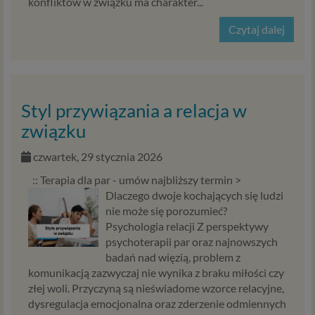
konfliktów w związku ma charakter...
koniecznym do prowadzenia serwisu i marketingowym.
Jeśli interesuje cię dokładna lista Zaufanych Partnerow,
Czytaj dalej
skontaktuj się z nami.
Twoje uprawnienia
Zgodnie z RODO przysługują Ci następujące uprawnienia
Styl przywiązania a relacja w
wobec Twoich danych i ich przetwarzania przez nas i
związku
Zaufanych Partnerów.
Jeśli udzieliłeś zgody na przetwarzanie danych
czwartek, 29 stycznia 2026
możesz ją w każdej chwili wycofać.
:: Terapia dla par - umów najbliższy termin >
Masz również prawo żądania dostępu do Twoich
Dlaczego dwoje kochających się ludzi
danych osobowych, ich sprostowania, usunięcia lub
nie może się porozumieć?
ograniczenia przetwarzania, prawo do przeniesienia
Psychologia relacji Z perspektywy
danych, wyrażenia sprzeciwu wobec przetwarzani
psychoterapii par oraz najnowszych
danych oraz prawo do wniesienia skargi do organu
badań nad więzią, problem z
nadzorczego – GIODO. Uprawnienia powyższe
komunikacją zazwyczaj nie wynika z braku miłości czy
przysługują także w przypadku prawidłowego
złej woli. Przyczyną są nieświadome wzorce relacyjne,
przetwarzania danych przez administratora.
dysregulacja emocjonalna oraz zderzenie odmiennych