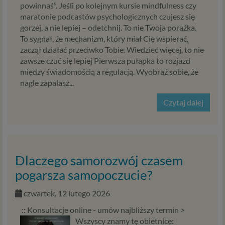
osobowych, które będą miały wpływ na wiele dziedzin
powinnaś”. Jeśli po kolejnym kursie mindfulness czy
życia, w tym na korzystanie z usług internetowych, takich
maratonie podcastów psychologicznych czujesz się
jak między innymi usługi serwisu Psychorada.pl. W tej
gorzej, a nie lepiej – odetchnij. To nie Twoja porażka.
informacji przedstawiamy skrót najważniejszych
To sygnał, że mechanizm, który miał Cię wspierać,
zagadnień dotyczących przetwarzania Twoich danych
zaczął działać przeciwko Tobie. Wiedzieć więcej, to nie
osobowych, jakie może mieć miejsce po 25 maja 2018 r. w
zawsze czuć się lepiej Pierwsza pułapka to rozjazd
związku z korzystaniem z naszych usług. Prosimy Cię o jej
między świadomością a regulacją. Wyobraź sobie, że
przeczytanie, nie zajmie to więcej niż kilka minut.
nagle zapalasz...
Czym są dane osobowe
Czytaj dalej
Dane osobowe to, zgodnie z RODO, informacje o
zidentyfikowanej lub możliwej do zidentyfikowania
osobie fizycznej. W przypadku korzystania z naszego
serwisu takimi danymi są np. adres e-mail, adres IP lub
Dlaczego samorozwój czasem
Twoje dane w serwisie konsultacyjnym czy w innej
pogarsza samopoczucie?
usłudze oferowanej przez Psychoradę. Dane osobowe
mogą być zapisywane w plikach cookies lub podobnych
czwartek, 12 lutego 2026
technologiach (np. local storage) instalowanych przez nas
lub naszych Zaufanych Partnerów na naszych stronach i
:: Konsultacje online - umów najbliższy termin >
urządzeniach, których używasz podczas korzystania z
Wszyscy znamy tę obietnicę: