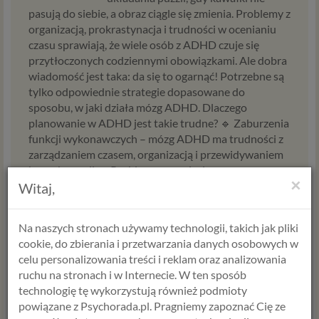
pasują do siebie, a obraz ciągle się zmienia. Problemy z
organizacją, prokrastynacja i trudności w ocenianiu
czasu sprawiają, że wiele osób z ADHD czuje się
przytłoczonych codziennymi obowiązkami. Ale dobra
wiadomość jest taka: da się to ogarnąć! Potrzebne są
tylko odpowiednie strategie dopasowane do
sposobu, w jaki działa mózg ADHD. Dlaczego
planowanie w ADHD jest takie trudne? 🔹 Zaburzenia
funkcji wykonawczych – mózg ADHD ma trudności z
zarządzaniem czasem, organizacją i przewidywaniem
konsekwencji.🔹 Problemy z pamięcią...
×
Witaj,
Czytaj dalej
Na naszych stronach używamy technologii, takich jak pliki
cookie, do zbierania i przetwarzania danych osobowych w
celu personalizowania treści i reklam oraz analizowania
ruchu na stronach i w Internecie. W ten sposób
Dlaczego dziecko z ADHD nie
technologię tę wykorzystują również podmioty
słucha? To nie jest brak szacunku!
powiązane z Psychorada.pl. Pragniemy zapoznać Cię ze