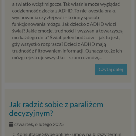
profilu tego konta). Bez tej możliwości nie bylibyśmy
a światło wciąż migocze. Tak właśnie może wyglądać
w stanie zapewnić Ci usługi, a Ty nie mógłbyś z niej
codzienność dziecka z ADHD. To nie kwestia braku
korzystać.
wychowania czy złej woli – to inny sposób
Niezbędność przetwarzania do celów wynikających
funkcjonowania mózgu. Jak dziecko z ADHD widzi
z prawnie uzasadnionych interesów realizowanych
świat? Jakie emocje, trudności i wyzwania towarzyszą
przez administratora lub przez stronę trzecią. Ta
mu każdego dnia? Świat pełen bodźców – jak to jest,
podstawa przetwarzania danych dotyczy
gdy wszystko rozprasza? Dzieci z ADHD mają
przypadków, gdy ich przetwarzanie jest
trudność z filtrowaniem informacji. Oznacza to, że ich
uzasadnione z uwagi na nasze usprawiedliwione
mózg rejestruje wszystko – szum rozmów,...
potrzeby, co obejmuje między innymi konieczność
zapewnienia bezpieczeństwa usługi (np.
Czytaj dalej
sprawdzenie, czy do Twojego konta nie loguje się
nieuprawniona osoba), dokonanie pomiarów
statystycznych, ulepszania naszych usług i
dopasowania ich do potrzeb i wygody
użytkowników (np. personalizowanie treści w
Jak radzić sobie z paraliżem
usługach) jak również prowadzenie marketingu i
decyzyjnym?
promocji własnych usług administratora
Psychorada.pl w serwisie administratora (np. jeśli
czwartek, 6 lutego 2025
interesujesz się psychologią dziecka i oglądasz
:: Konsultacje Skype online - umów najbliższy termin
materiały na ten temat w Psychorada.pl to możemy