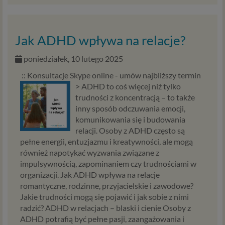
osobowych, które będą miały wpływ na wiele dziedzin
życia, w tym na korzystanie z usług internetowych, takich
jak między innymi usługi serwisu Psychorada.pl. W tej
informacji przedstawiamy skrót najważniejszych
Jak ADHD wpływa na relacje?
zagadnień dotyczących przetwarzania Twoich danych
osobowych, jakie może mieć miejsce po 25 maja 2018 r. w
poniedziałek, 10 lutego 2025
związku z korzystaniem z naszych usług. Prosimy Cię o jej
:: Konsultacje Skype online - umów najbliższy termin
przeczytanie, nie zajmie to więcej niż kilka minut.
>
ADHD to coś więcej niż tylko
trudności z koncentracją – to także
Czym są dane osobowe
inny sposób odczuwania emocji,
Dane osobowe to, zgodnie z RODO, informacje o
komunikowania się i budowania
zidentyfikowanej lub możliwej do zidentyfikowania
relacji. Osoby z ADHD często są
osobie fizycznej. W przypadku korzystania z naszego
pełne energii, entuzjazmu i kreatywności, ale mogą
serwisu takimi danymi są np. adres e-mail, adres IP lub
również napotykać wyzwania związane z
Twoje dane w serwisie konsultacyjnym czy w innej
impulsywnością, zapominaniem czy trudnościami w
usłudze oferowanej przez Psychoradę. Dane osobowe
organizacji. Jak ADHD wpływa na relacje
mogą być zapisywane w plikach cookies lub podobnych
romantyczne, rodzinne, przyjacielskie i zawodowe?
technologiach (np. local storage) instalowanych przez nas
Jakie trudności mogą się pojawić i jak sobie z nimi
lub naszych Zaufanych Partnerów na naszych stronach i
radzić? ADHD w relacjach – blaski i cienie Osoby z
urządzeniach, których używasz podczas korzystania z
ADHD potrafią być pełne pasji, zaangażowania i