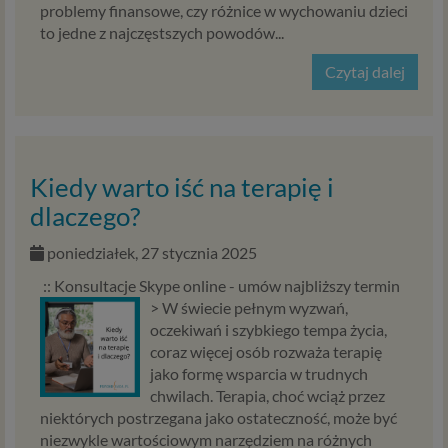
właściciel serwisu Psychorada.pl i Zaufani Partnerzy.
problemy finansowe, czy różnice w wychowaniu dzieci
Twoje dane mogą być również powierzone do
to jedne z najczęstszych powodów...
przetwarzania innym podmiotom. W każdym takim
Czytaj dalej
przypadku przekazanie danych nie uprawnia ich odbiorcy
do dowolnego korzystania z nich, a jedynie do korzystania
w celach wyraźnie wskazanych przez Psychorada.pl lub
Zaufanego Partnera. Przekazywanie danych ma miejsce
na ogół w przypadku współpracy z podwykonawcą (np.
Kiedy warto iść na terapię i
agencją marketingową) lub usługodawcą (np. dostawcą
usług przechowywania danych). Dzięki temu możemy np.
dlaczego?
lepiej dobrać najciekawsze lub najtańsze oferty
dopasowane dla Ciebie. W każdym przypadku
poniedziałek, 27 stycznia 2025
przekazanie danych nie zwalnia przekazującego z
:: Konsultacje Skype online - umów najbliższy termin
odpowiedzialności za ich przetwarzanie. Dane mogą być
>
W świecie pełnym wyzwań,
też przekazywane organom publicznym, o ile upoważniają
oczekiwań i szybkiego tempa życia,
ich do tego obowiązujące przepisy i przedstawią
coraz więcej osób rozważa terapię
odpowiednie żądanie, jednak nigdy w innym przypadku.
jako formę wsparcia w trudnych
chwilach. Terapia, choć wciąż przez
Cookies
niektórych postrzegana jako ostateczność, może być
Na naszych stronach internetowych i w aplikacjach
niezwykle wartościowym narzędziem na różnych