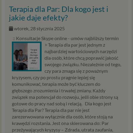
danych do wykonania umowy – przez czas jej
Terapia dla Par: Dla kogo jest i
wykonywania, a w przypadku, gdy podstawą
jakie daje efekty?
przetwarzania danych jest uzasadniony interes
administratora – do czasu istnienia tego uzasadnionego
wtorek, 28 stycznia 2025
interesu.
:: Konsultacje Skype online - umów najbliższy termin
Administratorzy
>
Terapia dla par jest jednym z
najbardziej wartościowych narzędzi
Administratorami Twoich danych osobowych Psychology
dla osób, które chcą poprawić jakość
Consulting Aneta Styńska właściciel serwisu
swojego związku. Niezależnie od tego,
internetowego Psychorada.pl. Pełne dane administratora
czy para zmaga się z poważnym
możesz sprawdzić wchodząc na podstrone Kontakt.
kryzysem, czy po prostu pragnie lepiej się
Znajdziesz tam również informację o naszych Zaufanych
komunikować, terapia może być kluczem do
Partnerach, czyli firmach i innych podmiotów, z którymi
głębszego zrozumienia i trwałej zmiany. Każdy
współpracujemy głównie w zakresie administracyjnym,
związek ma potencjał do rozwoju, jeśli obie strony są
technologicznym koniecznym do prowadzenia serwisu i
gotowe do pracy nad sobą i relacją. Dla kogo jest
marketingowym.
Terapia dla Par? Terapia dla par nie jest
zarezerwowana wyłącznie dla osób, które stoją na
Przekazywanie danych
krawędzi rozstania. Jest ona skierowana do: Par
Twoje dane będą przetwarzać Psychology Consulting
przeżywających kryzysy – Zdrada, utrata zaufania,