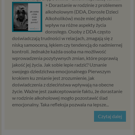
koniecznym do prowadzenia serwisu i marketingowym.
>
Dorastanie w rodzinie z problemem
Jeśli interesuje cię dokładna lista Zaufanych Partnerow,
alkoholowym (DDA, Dorosłe Dzieci
skontaktuj się z nami.
Alkoholików) może mieć głęboki
wpływ na różne aspekty życia
Twoje uprawnienia
dorosłego. Osoby z DDA często
doświadczają trudności w relacjach, zmagają się z
Zgodnie z RODO przysługują Ci następujące uprawnienia
niską samooceną, lękiem czy tendencją do nadmiernej
wobec Twoich danych i ich przetwarzania przez nas i
kontroli. Jednakże każda osoba ma możliwość
Zaufanych Partnerów.
wprowadzenia pozytywnych zmian, które poprawią
jakość jej życia. Jak sobie lepie radzić? Uznanie
Jeśli udzieliłeś zgody na przetwarzanie danych
swojego dziedzictwa emocjonalnego Pierwszym
możesz ją w każdej chwili wycofać.
krokiem ku zmianie jest zrozumienie, jak
Masz również prawo żądania dostępu do Twoich
doświadczenia z dzieciństwa wpływają na obecne
danych osobowych, ich sprostowania, usunięcia lub
życie. Ważne jest zaakceptowanie faktu, że dorastanie
ograniczenia przetwarzania, prawo do przeniesienia
w rodzinie alkoholowej mogło pozostawić ślad
danych, wyrażenia sprzeciwu wobec przetwarzani
emocjonalny. Taka refleksja pozwala na lepsze...
danych oraz prawo do wniesienia skargi do organu
nadzorczego – GIODO. Uprawnienia powyższe
Czytaj dalej
przysługują także w przypadku prawidłowego
przetwarzania danych przez administratora.