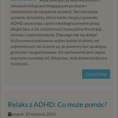
analizowania ruchu na naszych stronach. Te pliki cookie
młodymi chłopcami biegającymi po klasie i
pomagają poprawić jakość treści reklamowych na
niezdolnymi do skupienia na lekcji. Ten stereotyp
stronach i w aplikacjach. Dzięki tym technologiom
sprawia, że kobiety, które także cierpią z powodu
możemy zapewnić Ci lepszą obsługę poprzez serwowanie
ADHD, pozostają często niezdiagnozowane przez
reklam lepiej dopasowanych do Twoich preferencji i
długie lata, a ich codzienność bywa pełna frustracji,
serwowanie treści, które mogą Cię bardziej
wstydu i niezrozumienia. Dlaczego tak się dzieje?
zainteresować. Pliki te pozwalają nam również lepiej
Kulturowe oczekiwania wobec kobiet Kobiety od
badać i analizować zainteresowanie naszymi stronami i
najmłodszych lat uczone są, że powinny być spokojne,
treściami, które Ci serwujemy. Dzięki tym analizom
grzeczne i zorganizowane. Ich zachowanie jest często
możemy zadbać o jakość serwowanych przez nas treści.
oceniane surowiej niż chłopców. Jeśli dziewczynka ma
Zgoda dotyczy przetwarzania Twoich danych osobowych
trudności...
przez Zaufanych Partnerów w celach marketingowych,
które obejmują także niezbędne działania analityczne i
Czytaj dalej
zestawianie w profile marketingowe na podstawie Twojej
aktywności na stronach internetowych. Na podstawie tej
zgody, Twoje dane, w tym zebrane informacje o Twojej
aktywności na stronach internetowych, będą
wykorzystywane do prezentowania Ci reklam produktów
Relaks z ADHD: Co może pomóc?
i usług naszych Partnerów biznesowych, dopasowanych
do Twoich zainteresowań.
piątek, 10 stycznia 2025