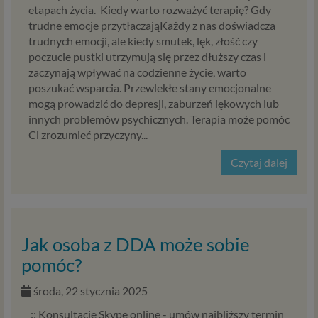
używamy technologii, takich jak pliki cookie, local storage i
etapach życia. Kiedy warto rozważyć terapię? Gdy
podobnych służących do zbierania i przetwarzania danych
trudne emocje przytłaczająKażdy z nas doświadcza
osobowych oraz danych eksploatacyjnych w celu
trudnych emocji, ale kiedy smutek, lęk, złość czy
personalizowania udostępnianych treści i reklam oraz
poczucie pustki utrzymują się przez dłuższy czas i
analizowania ruchu na naszych stronach. W ten sposób
zaczynają wpływać na codzienne życie, warto
technologię tę wykorzystują również nasi Zaufani
poszukać wsparcia. Przewlekłe stany emocjonalne
Partnerzy. Cookies to dane informatyczne zapisywane w
mogą prowadzić do depresji, zaburzeń lękowych lub
plikach i przechowywane na Twoim urządzeniu
innych problemów psychicznych. Terapia może pomóc
końcowym (tj. Twój komputer, tablet, smartphone itp.),
Ci zrozumieć przyczyny...
które przeglądarka wysyła do serwera przy
Czytaj dalej
każdorazowym wejściu na stronę z tego urządzenia,
podczas gdy odwiedzasz różne strony w Internecie. W
każdej chwili możesz zmienić ustawienia swojej
przeglądarki, by ograniczyć lub wyłączyć funkcjonowanie
plików cookies oraz jak usunąć takie pliki z Twojego
Jak osoba z DDA może sobie
urządzenia.
pomóc?
Zaufani Partnerzy
środa, 22 stycznia 2025
To firmy i inne podmioty, z którymi współpracujemy
głównie w zakresie administracyjnym, technologicznym
:: Konsultacje Skype online - umów najbliższy termin