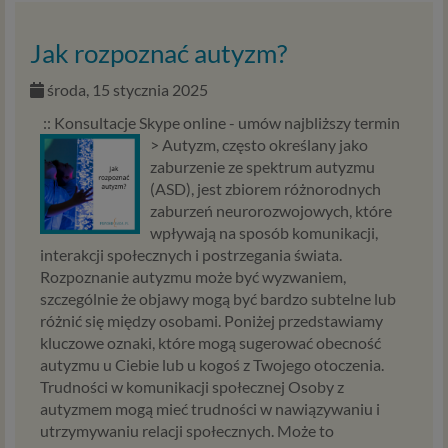
Zgoda na przetwarzanie Twoich danych
osobowych
Jak rozpoznać autyzm?
Jeśli chcesz zgodzić się na przetwarzanie przez podmioty z
Psychology Consulting Aneta Styńska (serwis
środa, 15 stycznia 2025
Psychorada.pl) i Zaufanych Partnerów Twoich danych
:: Konsultacje Skype online - umów najbliższy termin
osobowych zebranych w związku z korzystaniem przez
>
Autyzm, często określany jako
Ciebie ze stron i aplikacji internetowych dostarczanych
zaburzenie ze spektrum autyzmu
przez Psychorada.pl w celach marketingowych
(ASD), jest zbiorem różnorodnych
(obejmujących niezbędne działania analityczne i
zaburzeń neurorozwojowych, które
zestawianie w profile marketingowe na podstawie Twojej
wpływają na sposób komunikacji,
aktywności na stronach internetowych) w tym ich
interakcji społecznych i postrzegania świata.
przetwarzanie w plikach cookies itp. instalowanych na
Rozpoznanie autyzmu może być wyzwaniem,
Twoich urządzeniach i odczytywanych z tych plików przez
szczególnie że objawy mogą być bardzo subtelne lub
podmioty z Psychology Consulting (serwis Psychorada.pl)
różnić się między osobami. Poniżej przedstawiamy
i Zaufanych Partnerów możesz w łatwy sposób wyrazić tę
kluczowe oznaki, które mogą sugerować obecność
zgodę, klikając w przycisk „Przejdź do serwisu” lub
autyzmu u Ciebie lub u kogoś z Twojego otoczenia.
zamykając to okno.
Trudności w komunikacji społecznej Osoby z
Jeśli nie chcesz wyrazić opisanej wyżej zgody lub w
autyzmem mogą mieć trudności w nawiązywaniu i
ograniczyć jej zakres prosimy o kliknięcie w „Ustawienia
utrzymywaniu relacji społecznych. Może to