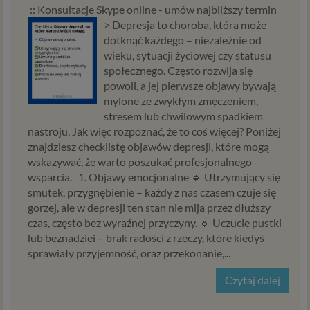
:: Konsultacje Skype online - umów najbliższy termin
>
Depresja to choroba, która może
dotknąć każdego – niezależnie od
wieku, sytuacji życiowej czy statusu
społecznego. Często rozwija się
powoli, a jej pierwsze objawy bywają
mylone ze zwykłym zmęczeniem,
stresem lub chwilowym spadkiem
nastroju. Jak więc rozpoznać, że to coś więcej? Poniżej
znajdziesz checklistę objawów depresji, które mogą
wskazywać, że warto poszukać profesjonalnego
wsparcia. 1. Objawy emocjonalne 🔹 Utrzymujący się
smutek, przygnębienie – każdy z nas czasem czuje się
gorzej, ale w depresji ten stan nie mija przez dłuższy
czas, często bez wyraźnej przyczyny. 🔹 Uczucie pustki
lub beznadziei – brak radości z rzeczy, które kiedyś
sprawiały przyjemność, oraz przekonanie,...
Czytaj dalej