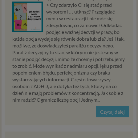
Ci wyświetlić reklamę na podobny temat).
>
Czy zdarzyło Ci się stać przed
Twoja dobrowolna zgoda. Aby móc pokazać
wyborem i… utknąć? Przeglądać
interesujące Cię oferty reklamowe (np. produktu lub
menu w restauracji i nie móc się
usługi, których możesz potrzebować) reklamodawcy
zdecydować, co zamówić? Odkładać
i ich przedstawiciele muszą mieć możliwość
podjęcie ważnej decyzji w pracy, bo
każda opcja wydaje się równie dobra lub zła? Jeśli tak,
przetwarzania Twoich danych. Udzielenie takiej
możliwe, że doświadczyłeś paraliżu decyzyjnego.
zgody jest całkowicie dobrowolne, i jeśli nie chcesz,
Paraliż decyzyjny to stan, w którym nie jesteśmy w
nie musisz jej udzielać. Dzięki naszemu rozwiązaniu
stanie podjąć decyzji, mimo że chcemy i potrzebujemy
masz również możliwość ograniczenia zakresu lub
to zrobić. Może wynikać z nadmiaru opcji, lęku przed
zmiany zgody w dowolnym momencie.
popełnieniem błędu, perfekcjonizmu czy braku
Twoje dane, w ramach naszych usług, przetwarzane będą
wystarczających informacji. Często towarzyszy
wyłącznie w przypadku posiadania przez nas lub inny
osobom z ADHD, ale dotyka też tych, którzy na co
podmiot przetwarzający dane jednej z dopuszczonych
dzień nie mają problemów z koncentracją. Jak sobie z
przez RODO podstaw prawnych i wyłącznie w celu
nim radzić? Ogranicz liczbę opcji Jednym...
dostosowanym do danej podstawy, zgodnie z opisem
powyżej. Twoje dane przetwarzane będą do czasu
Czytaj dalej
istnienia podstawy do ich przetwarzania – czyli w
przypadku udzielenia zgody do momentu jej cofnięcia,
ograniczenia lub innych działań z Twojej strony
ograniczających tę zgodę, w przypadku niezbędności