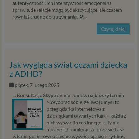
naszych usług.
autentyczności. Ich intensywność emocjonalna
sprawia, że relacje mogą być ekscytujące, ale czasem
Podstawa i cel przetwarzania
również trudne do utrzymania. 💙...
Przetwarzanie danych osobowych wymaga podstawy
Czytaj dalej
prawnej. RODO przewiduje kilka rodzajów takich
podstaw prawnych dla przetwarzania danych, a w
przypadkach korzystania z naszych usług wystąpią, co do
zasady trzy z nich:
Jak wygląda świat oczami dziecka
Niezbędność przetwarzania do zawarcia lub
wykonania umowy, której jesteś stroną. Umowa to,
z ADHD?
w naszym przypadku, regulamin serwisu i
piątek, 7 lutego 2025
informacje na stronach ofertowych danej usługi.
Jeśli zatem zawieramy z Tobą umowę o realizację
:: Konsultacje Skype online - umów najbliższy termin
danej usługi, to możemy przetwarzać Twoje dane w
>
Wyobraź sobie, że Twój umysł to
zakresie niezbędnym do realizacji tej umowy. W
przeglądarka internetowa z
przypadku, gdy zakładasz u nas konto, to umowa o
dziesiątkami otwartych kart – każda z
dostarczenie tego konta upoważnia nas do
nich wyświetla coś innego, a Ty nie
przetwarzania danych niezbędnych do jego
możesz ich zamknąć. Albo że siedzisz
zapewnienia (np. danych podanych przez Ciebie w
w kinie, gdzie równocześnie wyświetlają się trzy filmy,