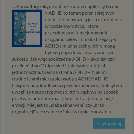
:: Konsultacje Skype online - umów najbliższy termin
>
ADHD to temat pełen skrajnych
opinii. Jedni uważają je za utrudnienie
w codziennym życiu, które
przeszkadza w funkcjonowaniu i
osiąganiu celów. Inni dostrzegają w
ADHD unikalne cechy, które mogą
być siłą napędową kreatywności i
sukcesu. Jak więc spojrzeć na ADHD – jako dar czy
przekleństwo? Odpowiedź, jak zwykle, nie jest
jednoznaczna. Ciemna strona ADHD – z jakimi
trudnościami mierzą się osoby z ADHD? ADHD
(zespół nadpobudliwości psychoruchowej z deficytem
uwagi) to neuroatypowość, która wpływa na sposób
przetwarzania informacji, koncentrację i regulację
emocji. Nie jest to „słaba silna wola” czy „brak
organizacji”, ale realne różnice w funkcjonowaniu...
Czytaj dalej